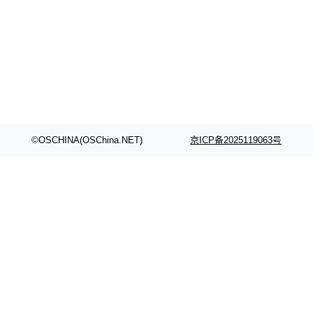
©OSCHINA(OSChina.NET)
京ICP备2025119063号