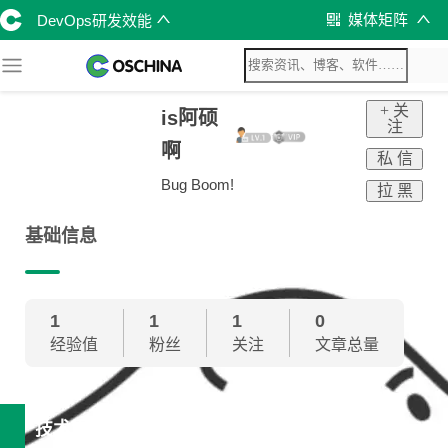
媒体矩阵
DevOps研发效能
+ 关
is阿硕
注
啊
私 信
Bug Boom!
拉 黑
基础信息
1
1
1
0
经验值
粉丝
关注
文章总量
技术雷达