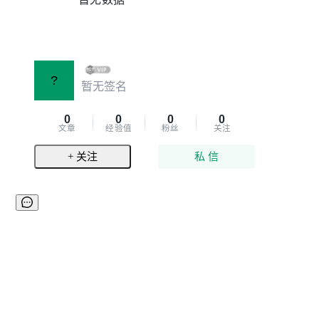
?
暂无签名
0
0
0
0
文章
经验值
粉丝
关注
+ 关注
私 信