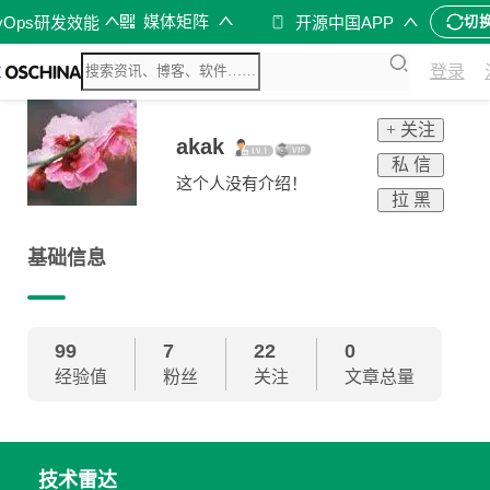
媒体矩阵
vOps研发效能
开源中国APP
切
登录
+ 关注
akak
私 信
这个人没有介绍！
拉 黑
基础信息
99
7
22
0
经验值
粉丝
关注
文章总量
技术雷达