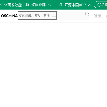
媒体矩阵
vOps研发效能
开源中国APP
切
登录