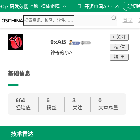
媒体矩阵
vOps研发效能
开源中国APP
切
登录
+ 关注
0xAB
私 信
神奇的小A
拉 黑
基础信息
664
6
3
0
经验值
粉丝
关注
文章总量
技术雷达