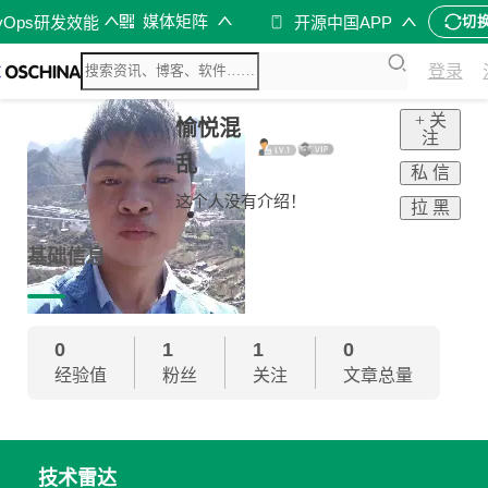
媒体矩阵
vOps研发效能
开源中国APP
切
登录
+ 关
愉悦混
注
乱
私 信
这个人没有介绍！
拉 黑
基础信息
0
1
1
0
经验值
粉丝
关注
文章总量
技术雷达