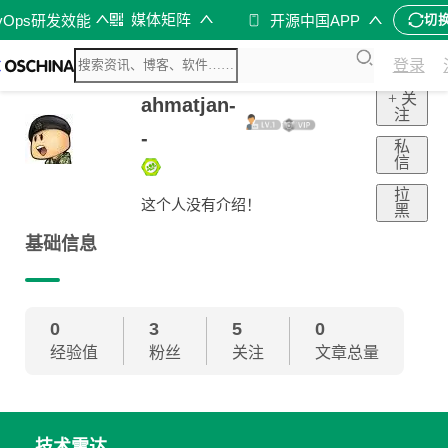
媒体矩阵
vOps研发效能
开源中国APP
切
登录
+ 关
ahmatjan-
注
-
私
信
拉
这个人没有介绍！
黑
基础信息
0
3
5
0
经验值
粉丝
关注
文章总量
技术雷达