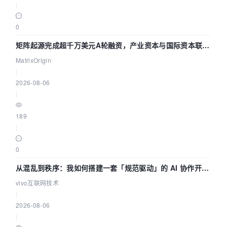
|
0
矩阵起源完成超千万美元A轮融资，产业资本与国际资本联手
押注企业级AI基础设施赛道
MatrixOrigin
|
2026-08-06
|
189
|
0
从混乱到秩序：我如何搭建一套「规范驱动」的 AI 协作开发
体系
vivo互联网技术
|
2026-08-06
|