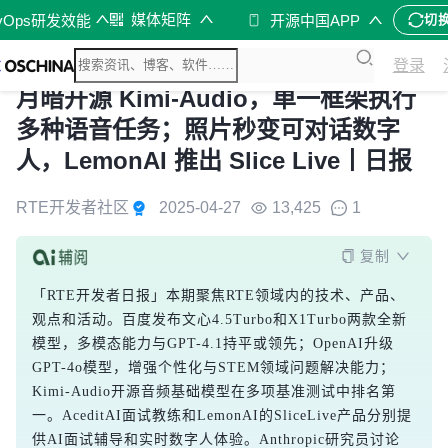
媒体矩阵
vOps研发效能
开源中国APP
切
登录
月暗开源 Kimi-Audio，单一框架执行
多种语音任务；照片秒变可对话数字
人，LemonAI 推出 Slice Live丨日报
RTE开发者社区
2025-04-27
13,425
1
复制
「RTE开发者日报」本期聚焦RTE领域内的技术、产品、
观点和活动。百度发布文心4.5Turbo和X1Turbo两款全新
模型，多模态能力与GPT-4.1持平或领先；OpenAI升级
GPT-4o模型，增强个性化与STEM领域问题解决能力；
Kimi-Audio开源音频基础模型在多项基准测试中排名第
一。AceditAI面试教练和LemonAI的SliceLive产品分别提
供AI面试辅导和实时数字人体验。Anthropic研究员讨论