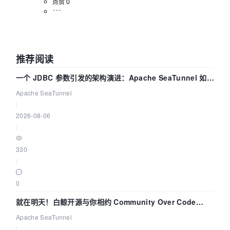
点赞 0
推荐阅读
一个 JDBC 参数引发的架构演进：Apache SeaTunnel 如何
解决数据同步中的“定时 Flush”难题
Apache SeaTunnel
|
2026-08-06
|
330
|
0
就在明天！白鲸开源与你相约 Community Over Code
Asia 2026 主题演讲！
Apache SeaTunnel
|