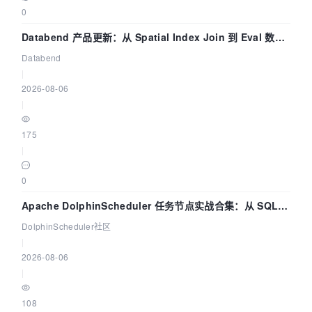
0
Databend 产品更新：从 Spatial Index Join 到 Eval 数据
管道
Databend
|
2026-08-06
|
175
|
0
Apache DolphinScheduler 任务节点实战合集：从 SQL、
DataX 到 Spark、Flink 一次配置全打通
DolphinScheduler社区
|
2026-08-06
|
108