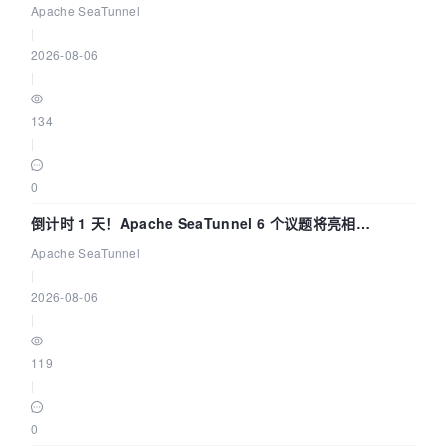
Apache SeaTunnel
|
2026-08-06
|
134
|
0
倒计时 1 天！Apache SeaTunnel 6 个议题将亮相
Community Over Code Asia 2026
Apache SeaTunnel
|
2026-08-06
|
119
|
0