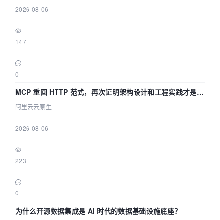
2026-08-06
|
147
|
0
MCP 重回 HTTP 范式，再次证明架构设计和工程实践才是稀
缺资源
阿里云云原生
|
2026-08-06
|
223
|
0
为什么开源数据集成是 AI 时代的数据基础设施底座？