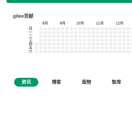
gitee贡献
资讯
博客
造物
智库