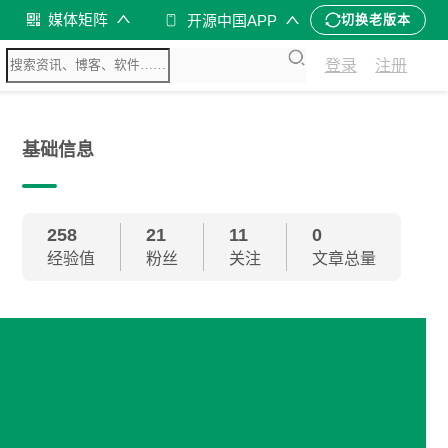
媒体矩阵
开源中国APP
切换老版本
登录
注册
基础信息
258
21
11
0
经验值
粉丝
关注
文章总量