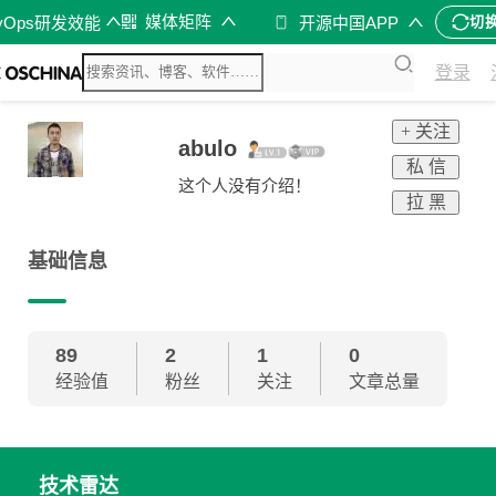
媒体矩阵
vOps研发效能
开源中国APP
切
登录
+ 关注
abulo
私 信
这个人没有介绍！
拉 黑
基础信息
89
2
1
0
经验值
粉丝
关注
文章总量
技术雷达