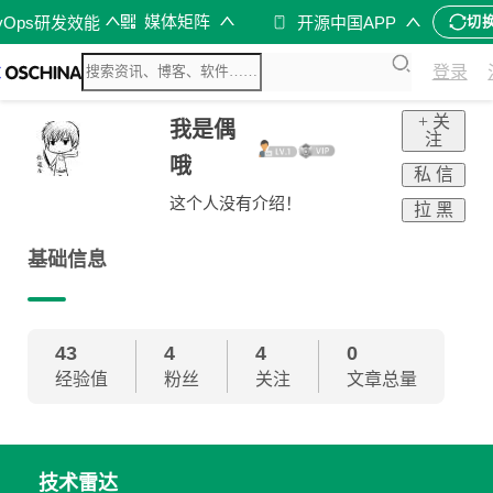
媒体矩阵
vOps研发效能
开源中国APP
切
登录
+ 关
我是偶
注
哦
私 信
这个人没有介绍！
拉 黑
基础信息
43
4
4
0
经验值
粉丝
关注
文章总量
技术雷达