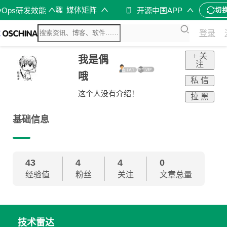
媒体矩阵
vOps研发效能
开源中国APP
切
登录
+ 关
我是偶
注
哦
私 信
这个人没有介绍！
拉 黑
基础信息
43
4
4
0
经验值
粉丝
关注
文章总量
技术雷达