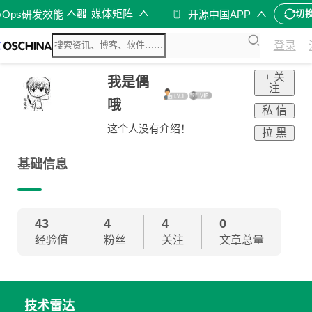
媒体矩阵
vOps研发效能
开源中国APP
切
登录
+ 关
我是偶
注
哦
私 信
这个人没有介绍！
拉 黑
基础信息
43
4
4
0
经验值
粉丝
关注
文章总量
技术雷达