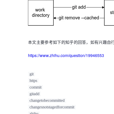
本文主要参考如下的知乎的回答，如有兴趣自
https://www.zhihu.com/question/19946553
git
https
commit
gitadd
changetobecommitted
changesnotstagedforcommit
zhihu