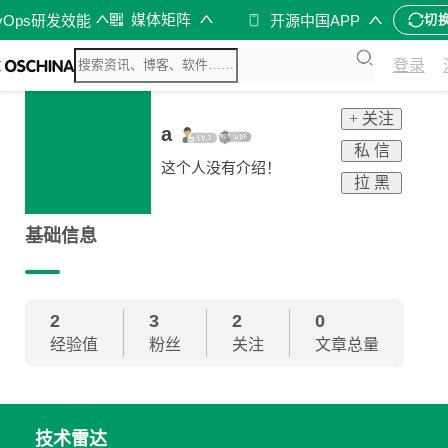
媒体矩阵
vOps研发效能
开源中国APP
切
登录
+ 关注
a
私 信
这个人没有介绍！
拉 黑
基础信息
2
3
2
0
经验值
粉丝
关注
文章总量
技术雷达