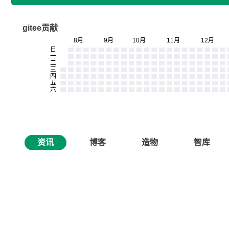
gitee贡献
资讯
博客
造物
智库