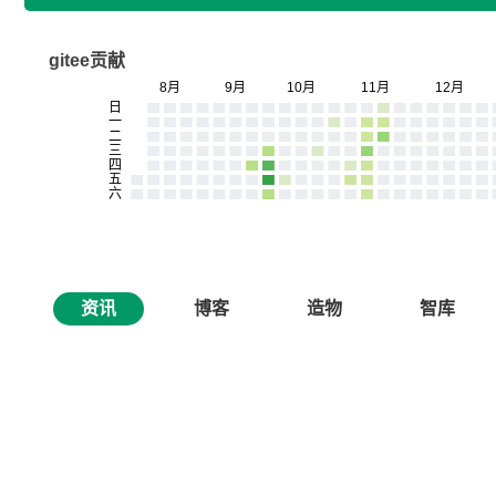
gitee贡献
资讯
博客
造物
智库