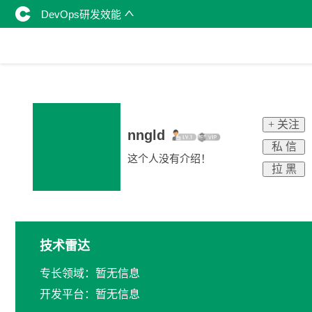
DevOps研发效能
+ 关注
nngld
私 信
这个人没有介绍！
拉 黑
技术雷达
专长领域：暂无信息
开发平台：暂无信息