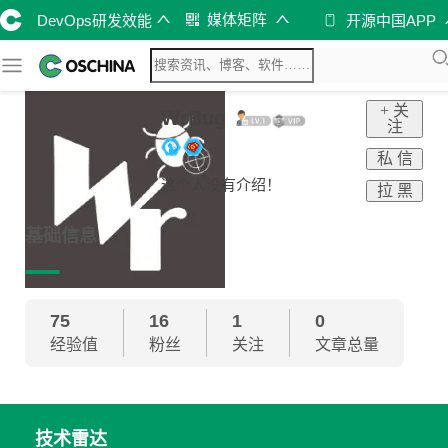
媒体矩阵
DevOps研发效能
开源中国APP
+ 关
WrBug
注
私 信
这个人没有介绍！
拉 黑
基础信息
75
16
1
0
经验值
粉丝
关注
文章总量
技术雷达