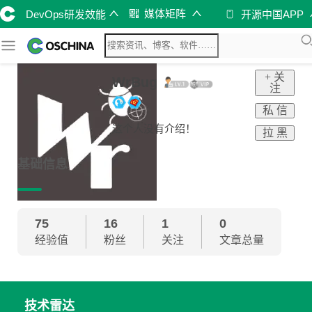
媒体矩阵
DevOps研发效能
开源中国APP
+ 关
WrBug
注
私 信
这个人没有介绍！
拉 黑
基础信息
75
16
1
0
经验值
粉丝
关注
文章总量
技术雷达