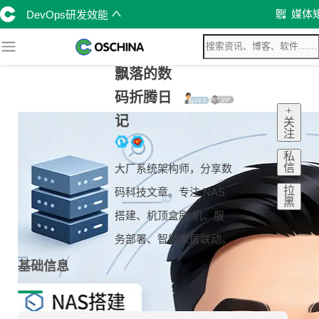
媒体
DevOps研发效能
飘落的数
码折腾日
+
记
关
注
私
信
大厂系统架构师，分享数
拉
码科技文章。专注 NAS
黑
搭建、机顶盒刷 机、服
务部署、智能家居联动。
基础信息