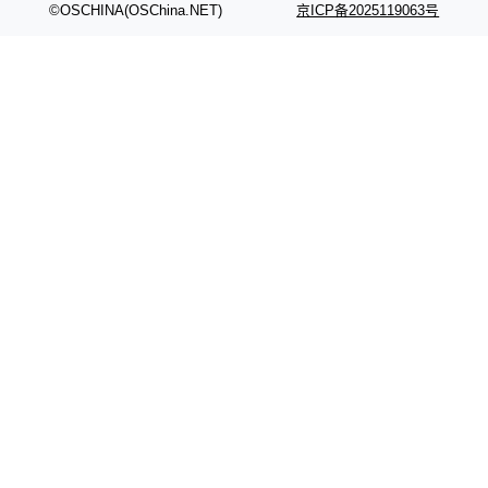
©OSCHINA(OSChina.NET)
京ICP备2025119063号