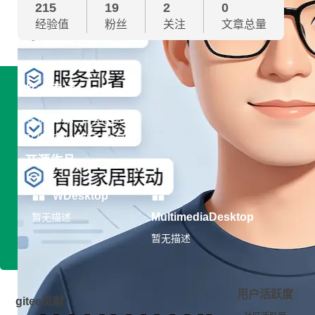
215
19
2
0
经验值
粉丝
关注
文章总量
技术雷达
专长领域：暂无信息
开发平台：暂无信息
开源作品
WDesktop
MultimediaDesktop
暂无描述
暂无描述
用户活跃度
gitee贡献