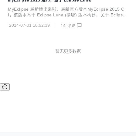
ry。系统内部主要功能有视频共享和音频共享，视频播放和音
频播放、日记本等等功能，目前系统正在开发升级中，欢迎各
MyEclipse 最新版出来啦，最新官方版本MyEclipse 2015 C
位参与开发。
I，该版本基于 Eclipse Luna (撸哪) 版本构建，关于 Eclipse
Luna 的改进内容请看这里。 更多信息请查看：http://www.m
2014-07-01 18:52:39
14
评论
yeclipseide.com/module-htmlpages-display-pid-515.html
暂无更多数据