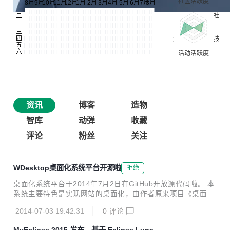
资讯
博客
造物
智库
动弹
收藏
评论
粉丝
关注
WDesktop桌面化系统平台开源啦
拒绝
桌面化系统平台于2014年7月2日在GitHub开放源代码啦。 本
系统主要特色是实现网站的桌面化，由作者原来项目《桌面化
视频网站系统》演变而来的，与2014年7月2日在GitHub开放
2014-07-03 19:42:31
0
评论
源代码。本系统后台主要采用Struts2,Spring,Hibernate,JPA,
Spring data JPA,druid等技术，在前台主要采用ExtJS和JQue
MyEclipse 2015 发布，基于 Eclipse Luna