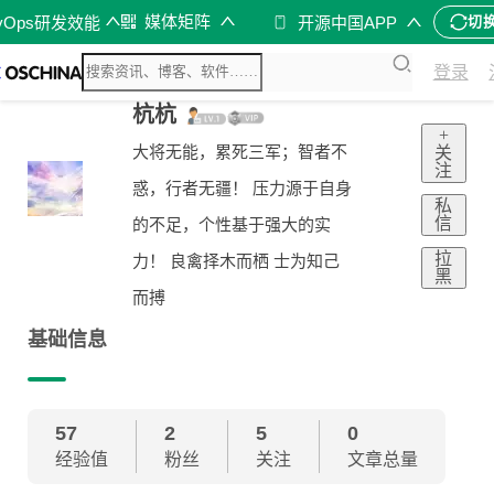
媒体矩阵
vOps研发效能
开源中国APP
切
登录
杭杭
+
大将无能，累死三军；智者不
关
注
惑，行者无疆！ 压力源于自身
私
信
的不足，个性基于强大的实
拉
力！ 良禽择木而栖 士为知己
黑
而搏
基础信息
57
2
5
0
经验值
粉丝
关注
文章总量