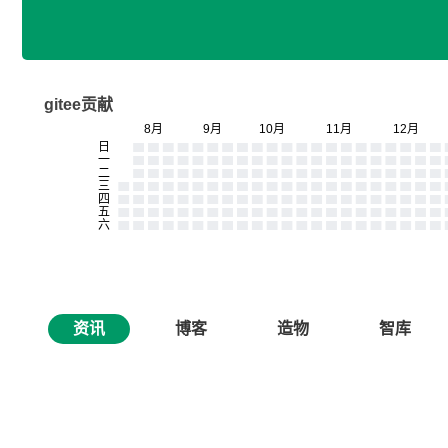
gitee贡献
资讯
博客
造物
智库