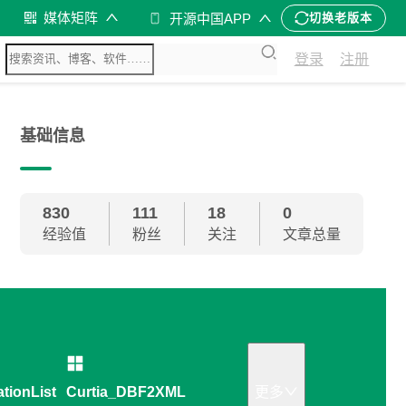
媒体矩阵
开源中国APP
切换老版本
登录
注册
基础信息
830
111
18
0
经验值
粉丝
关注
文章总量
ationListMaker
Curtia_DBF2XML
更多