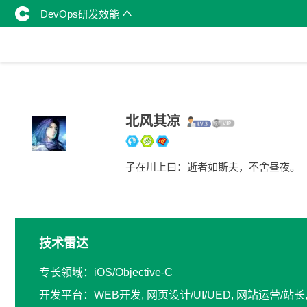
DevOps研发效能
北风其凉
子在川上曰：逝者如斯夫，不舍昼夜。
技术雷达
专长领域：iOS/Objective-C
开发平台：WEB开发, 网页设计/UI/UED, 网站运营/站长, 