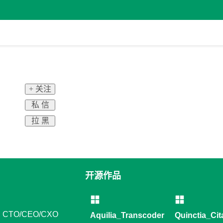
+ 关注
私 信
拉 黑
开源作品
CTO/CEO/CXO
Aquilia_Transcoder
Quinctia_Cit