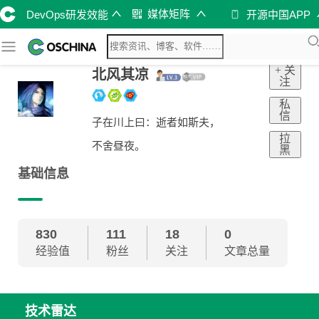
媒体矩阵
DevOps研发效能
开源中国APP
+ 关
北风其凉
注
私
信
子在川上曰：逝者如斯夫，
拉
不舍昼夜。
黑
基础信息
830
111
18
0
经验值
粉丝
关注
文章总量
技术雷达