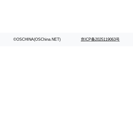
©OSCHINA(OSChina.NET)
京ICP备2025119063号