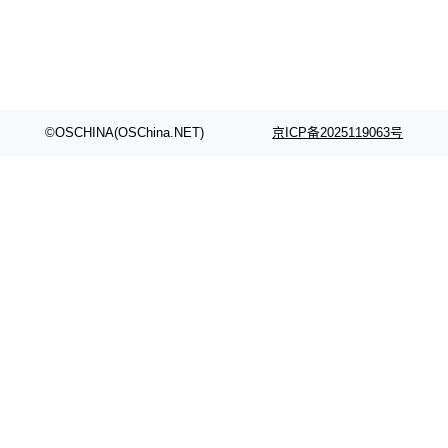
©OSCHINA(OSChina.NET)
京ICP备2025119063号