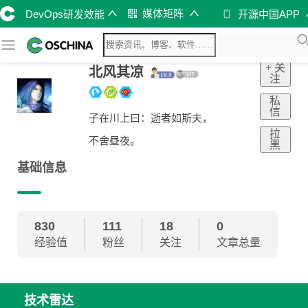
媒体矩阵
DevOps研发效能
开源中国APP
+ 关
北风其凉
注
私
信
子在川上曰：逝者如斯夫，
拉
不舍昼夜。
黑
基础信息
830
111
18
0
经验值
粉丝
关注
文章总量
技术雷达