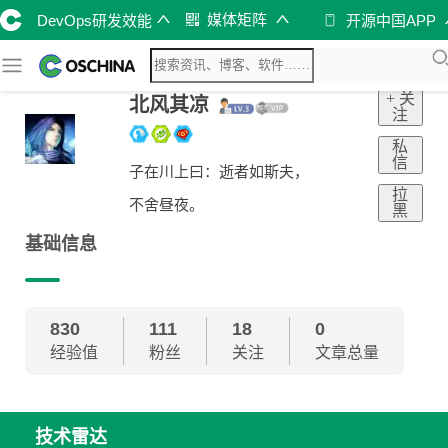
媒体矩阵
DevOps研发效能
开源中国APP
+ 关
北风其凉
注
私
信
子在川上曰：逝者如斯夫，
拉
不舍昼夜。
黑
基础信息
830
111
18
0
经验值
粉丝
关注
文章总量
技术雷达