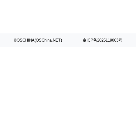
©OSCHINA(OSChina.NET)
京ICP备2025119063号