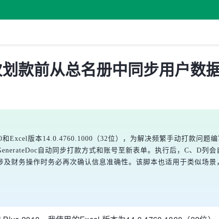
：每次划款前从总名册中同步用户数
al Plus 2010和Excel版本14.0.4760.1000（32位），为解决频
erateDoc自动同步打款方式和账号至新表单。执行后，C、D列会
涉及财务操作时务必再次确认信息准确性。该脚本也适用于类似场景