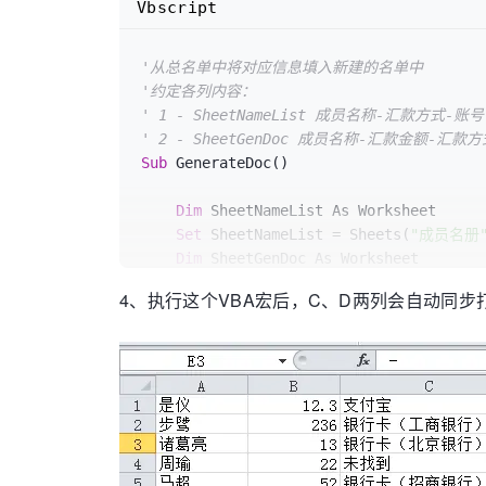
Vbscript
'从总名单中将对应信息填入新建的名单中
'约定各列内容：
' 1 - SheetNameList 成员名称-汇款方式
' 2 - SheetGenDoc 成员名称-汇款金额
Sub
 GenerateDoc()

Dim
 SheetNameList As Worksheet

Set
 SheetNameList = Sheets(
"成员名册
Dim
 SheetGenDoc As Worksheet

Set
 SheetGenDoc = Sheets(
"报销单1"
) 
4、执行这个VBA宏后，C、D两列会自动同步
'从总名单中找出当前名单中的成员的对应信
Dim
 IsFound

Dim
 i, j As Integer

    i = 
1
Do
While
 SheetGenDoc.Cells(i, 
1
).Te
'MsgBox SheetGenDoc.Cells(i, 1)
        IsFound = 
False