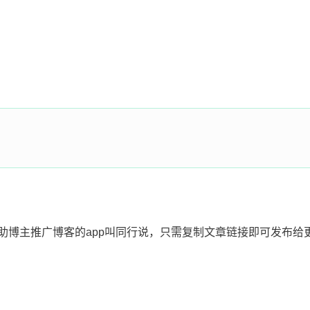
961 '文字加红
 0  '文字加红


961 '文字加红
 0  '文字加红
括【-】和【汇讫】两个选项
助博主推广博客的app叫同行说，只需复制文章链接即可发布给