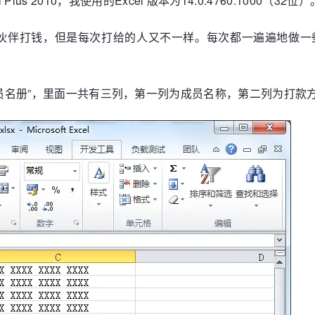
ional Plus 2010，我使用的Excel 版本为14.0.4760.1000（32位）
伙伴打钱，但是每次打给的人又不一样。每次都一遍遍地做一
为“成员名册”，里面一共有三列，第一列为成员名称，第二列为打