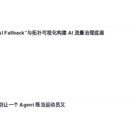
“AI Fallback”与拓扑可视化构建 AI 流量治理底座
0
0
0
0
 —— 别让一个 Agent 既当运动员又
0
6776961
de = 
0