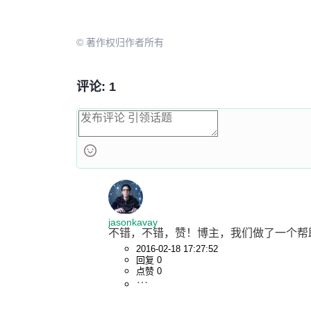
                .FormulaR1C1 = 
"未找到"
'.Font.Color = -16776
'.Font.TintAndShade =
© 著作权归作者所有
End
With
With
 SheetGenDoc.Cells(i, 
5
)
                .FormulaR1C1 = 
"-"
评论: 1
'.Font.Color = -16776
'.Font.TintAndShade =
End
With
End
If
        i = i + 
1
Loop
'设置最后一列（第四列）为下拉选择列，包
    SheetGenDoc.Columns(
"E:E"
).
Select
jasonkavay
With
 Selection.Validation

不错，不错，赞！博主，我们做了一个帮
        .Delete

2016-02-18 17:27:52
回复 0
        .Add Type:=xlValidateList, AlertStyle:=xlValidAlertStop, Operator:= _

点赞 0
        xlBetween, Formula1:=
"-,汇讫"
        .IgnoreBlank = 
True
        .InCellDropdown = 
True