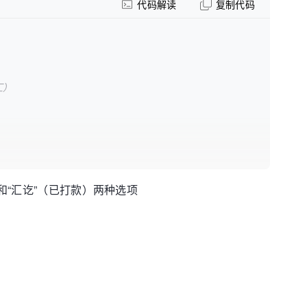
代码解读
复制代码
汇）
和“汇讫”（已打款）两种选项