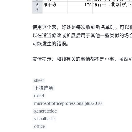
        j = 
1
Do
While
 SheetNameList.Cells(j,
'MsgBox SheetNameList.Cells
If
 SheetGenDoc.Cells(i, 
1
).
使用这个宏，好处是每次收到新名单时，可以很
                SheetGenDoc.Cells(i, 
3
)
以在适当修改或扩展后用于其他一些类似的场
                SheetGenDoc.Cells(i, 
4
)
                SheetGenDoc.Cells(i, 
5
)
可能发生的错误。
                IsFound = 
True
End
If
友情提示：和钱有关的事情都不是小事，虽然V
            j = j + 
1
Loop
sheet
'如成员未在总名单中找到，标记为未找
If
Not
 IsFound 
Then
下拉选项
With
 SheetGenDoc.Cells(i, 
3
)
excel
                .FormulaR1C1 = 
"未找到"
microsoftofficeprofessionalplus2010
'.Font.Color = -16776
generatedoc
'.Font.TintAndShade =
visualbasic
End
With
office
With
 SheetGenDoc.Cells(i, 
4
)