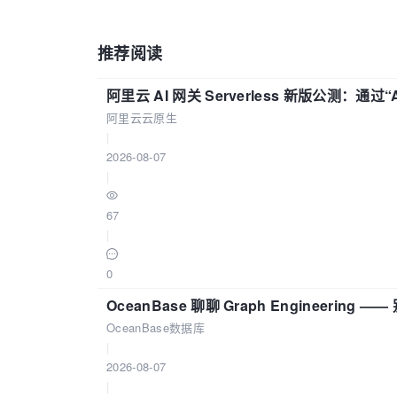
        .InputTitle = 
""
        .ErrorTitle = 
""
推荐阅读
        .InputMessage = 
""
        .ErrorMessage = 
""
阿里云 AI 网关 Serverless 新版公测：通过
        .IMEMode = xlIMEModeNoControl

        .ShowInput = 
True
阿里云云原生
        .ShowError = 
True
|
End
With
2026-08-07
|
'设置各列宽度和颜色
With
 SheetGenDoc

67
        .Columns(
"A:A"
).ColumnWidth = 
1
|
        .Columns(
"B:B"
).ColumnWidth = 
1
        .Columns(
"C:C"
).ColumnWidth = 
2
0
        .Columns(
"D:D"
).ColumnWidth = 
2
OceanBase 聊聊 Graph Engineering
        .Columns(
"E:E"
).ColumnWidth = 
2
OceanBase数据库
        .Columns(
"E:E"
).Font.Color = 
-1
|
        .Columns(
"E:E"
).Font.TintAndSha
2026-08-07
End
With
|