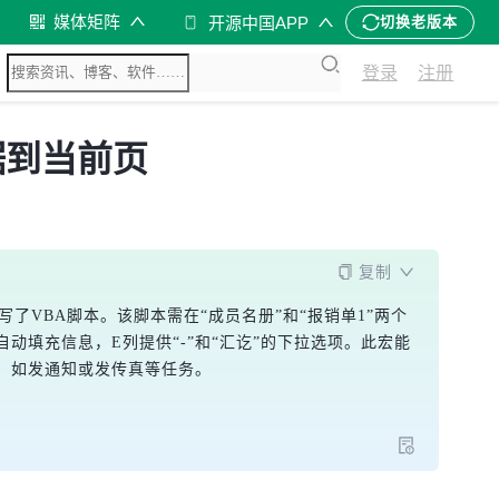
媒体矩阵
开源中国APP
切换老版本
登录
注册
据到当前页
复制
繁手动打款问题编写了VBA脚本。该脚本需在“成员名册”和“报销单1”两个
自动填充信息，E列提供“-”和“汇讫”的下拉选项。此宏能
，如发通知或发传真等任务。