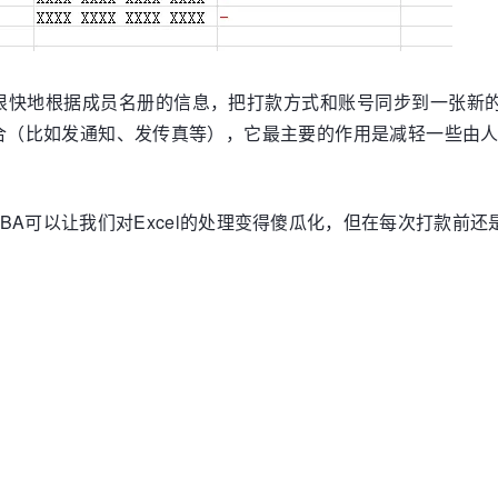
 
1
).Text <> 
""
(j, 1).Text
Text = SheetNameList.Cells(j, 
1
).Text 
Then
快地根据成员名册的信息，把打款方式和账号同步到一张新的S
.FormulaR1C1 = SheetNameList.Cells(j, 
2
).Text

合（比如发通知、发传真等），它最主要的作用是减轻一些由
.FormulaR1C1 = SheetNameList.Cells(j, 
3
).Text

.FormulaR1C1 = 
"-"
BA可以让我们对Excel的处理变得傻瓜化，但在每次打款前
到


961 '文字加红
 0  '文字加红

