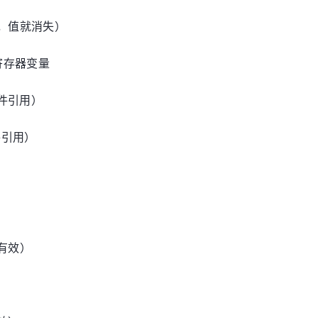
数，值就消失）
寄存器变量
文件引用）
件引用）
）
内有效）