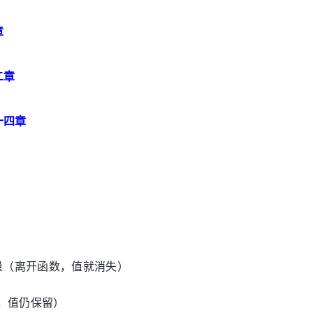
章
二章
十四章
量（离开函数，值就消失）
数，值仍保留）