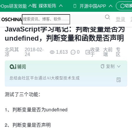
媒体矩阵
vOps研发效能
开源中国APP
切
登录
JavaScript学习笔记：判断变量是否为
undefined，判断变量和函数是否声明
北风其
2018-02-
收录
大前
专
1,613
0
凉
24
于
端
区
复制
总结由社区平台通过AI大模型技术生成
测试了三个功能：
1、判断变量是否为undefined
2、判断变量是否声明