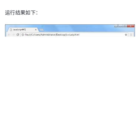
if
 (a === 
undefined
) {

console
.
log
(
"a是undefined"
);

运行结果如下：
    } 
else
 {

console
.
log
(
"a不是undefined"
);

    }

//1.1 b不是undefined
var
 b = 
null
;

if
 (b === 
undefined
) {

console
.
log
(
"b是undefined"
);

    } 
else
 {

console
.
log
(
"b不是undefined"
);

    }

//2 判断变量是否存在
END
//2.1 变量c不存在
var
 cExist = 
false
;

try
 {

chrome
if
 (
typeof
(c) == 
"undefined"
) {

version63