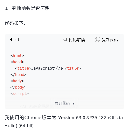
3、判断函数是否声明
代码如下：
Html
代码解读
复制代码
<
html
>
<
head
>
<
title
>
JavaScript学习
</
title
>
</
head
>
<
body
>
</
body
>
<
script
>
展开代码
▼
//1 判断变量是否为undefined
我使用的Chrome版本为 Version 63.0.3239.132 (Official
//1.1 a是undefined
Build) (64-bit)
var
 a = 
undefined
;
