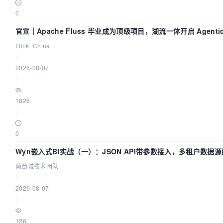
0
官宣｜Apache Fluss 毕业成为顶级项目，湖流一体开启 Agentic 
面实时化时代
Flink_China
|
2026-08-07
|
1826
|
0
Wyn嵌入式BI实战（一）：JSON API带参数接入，多租户数据源
葡萄城技术团队
葡萄城技术团队
|
2026-08-07
|
126