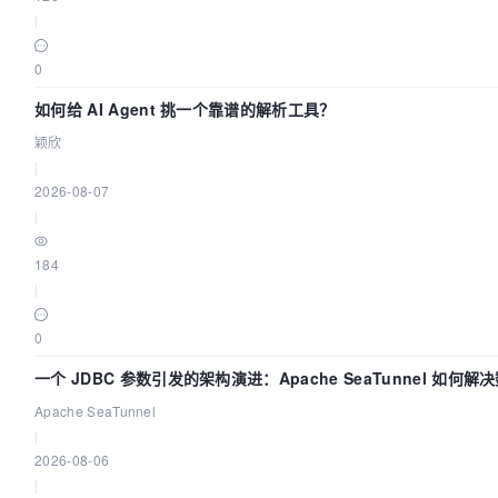
|
0
如何给 AI Agent 挑一个靠谱的解析工具？
颖欣
|
2026-08-07
|
184
|
0
一个 JDBC 参数引发的架构演进：Apache SeaTunnel 如何解
中的“定时 Flush”难题
Apache SeaTunnel
|
2026-08-06
|