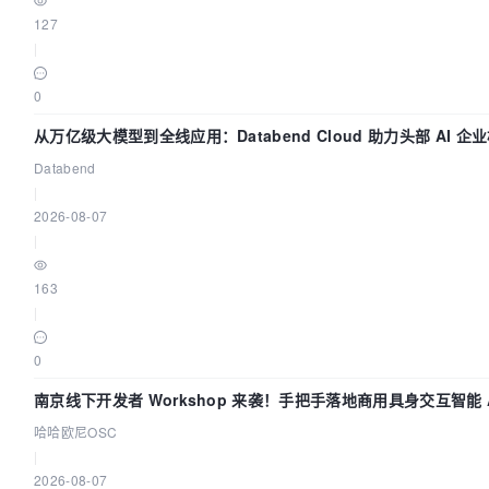
127
return
false
;

|
}
0
从万亿级大模型到全线应用：Databend Cloud 助力头部 AI 企
路 Trace 数据管道
Databend
|
2026-08-07
|
163
|
0
南京线下开发者 Workshop 来袭！手把手落地商用具身交互智能 A
用
哈哈欧尼OSC
|
2026-08-07