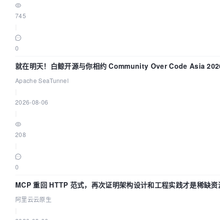
745
|
0
就在明天！白鲸开源与你相约 Community Over Code Asia 20
讲！
Apache SeaTunnel
|
2026-08-06
|
208
|
0
MCP 重回 HTTP 范式，再次证明架构设计和工程实践才是稀缺资
阿里云云原生
|