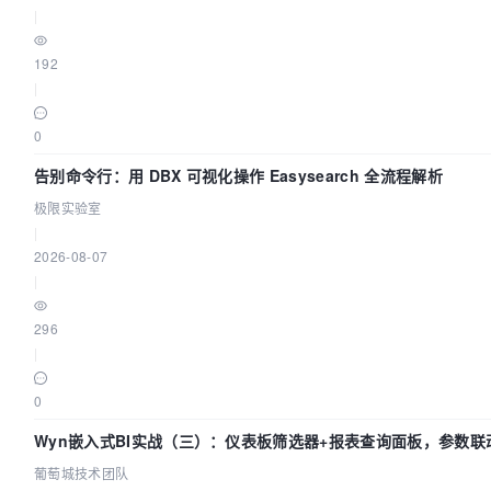
|
192
|
0
告别命令行：用 DBX 可视化操作 Easysearch 全流程解析
极限实验室
|
2026-08-07
|
296
|
0
Wyn嵌入式BI实战（三）：仪表板筛选器+报表查询面板，参数联
葡萄城技术团队