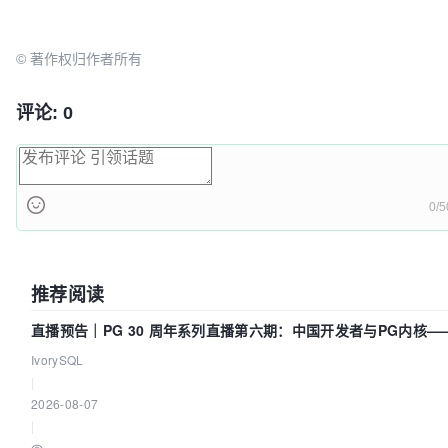
//如果没有取到，则不存入动态数组
if
 (SoftwareName != 
"Nothing"
)

                {

© 著作权归作者所有
                    list.Add(SoftwareName);

                }

评论: 0
            }

        }

//强制转换成字符串数组，防止被修改数据溢出
        softwareList = 
0/5
(
string
[])list.ToArray(
typeof
(
string
));

    }

//判断有无找到驱动中要找的关键字，有则返回true，无则返回
推荐阅读
foreach
 (
string
 software 
in
 softwareList)

    {

直播预告｜PG 30 周年系列直播第六期：中国开发者与PG内核—
if
 (software.IndexOf(
"XXXXXXXXXXXXXXXXXX"
) 
动吗？我们贡献了什么？
IvorySQL
        {

|
return
true
;

2026-08-07
        }

|
    }
