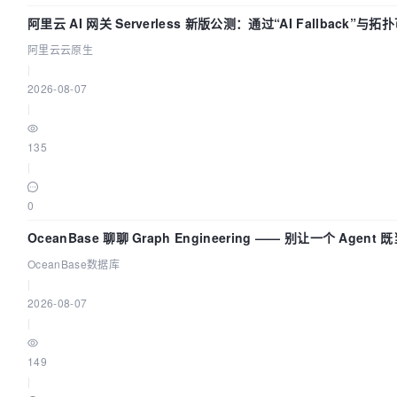
阿里云 AI 网关 Serverless 新版公测：通过“AI Fallback”与
建 AI 流量治理底座
阿里云云原生
|
2026-08-07
|
135
|
0
OceanBase 聊聊 Graph Engineering —— 别让一个 Agent
又
OceanBase数据库
|
2026-08-07
|
149
|