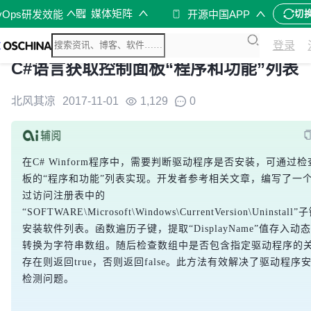
媒体矩阵
vOps研发效能
开源中国APP
切
登录
C#语言获取控制面板“程序和功能”列表
北风其凉
2017-11-01
1,129
0
在C# Winform程序中，需要判断驱动程序是否安装，可通过
板的“程序和功能”列表实现。开发者参考相关文章，编写了一
过访问注册表中的
“SOFTWARE\Microsoft\Windows\CurrentVersion\Uninstal
安装软件列表。函数遍历子键，提取“DisplayName”值存入动
转换为字符串数组。随后检查数组中是否包含指定驱动程序的
存在则返回true，否则返回false。此方法有效解决了驱动程序
检测问题。