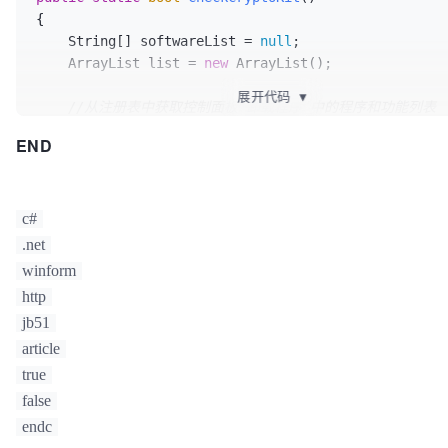
{

    String[] softwareList = 
null
;

    ArrayList list = 
new
 ArrayList();

展开代码
▼
//从注册表中获取控制面板“卸载程序”中的程序和功能列表
    RegistryKey Key = 
END
Microsoft.Win32.Registry.LocalMachine.OpenSubKey(

"SOFTWARE\\Microsoft\\Windows\\CurrentVersion\\Unin
if
 (Key != 
null
) 
//如果系统禁止访问则返回null
c#
    {

.net
foreach
 (String SubKeyName 
in
 Key.GetSubKeyN
winform
        {

http
//打开对应的软件名称
jb51
            RegistryKey SubKey = 
article
Key.OpenSubKey(SubKeyName);

if
 (SubKey != 
null
)

true
            {

false
                String SoftwareName = 
endc
SubKey.GetValue(
"DisplayName"
, 
"Nothing"
).ToString()