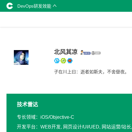
DevOps研发效能
北风其凉
子在川上曰：逝者如斯夫，不舍昼夜。
技术雷达
专长领域：iOS/Objective-C
开发平台：WEB开发, 网页设计/UI/UED, 网站运营/站长, 