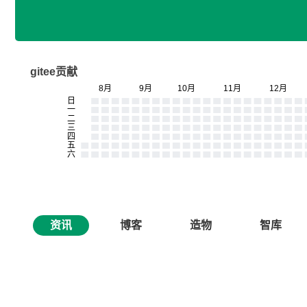
gitee贡献
资讯
博客
造物
智库