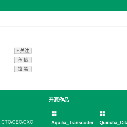
+ 关注
私 信
拉 黑
开源作品
CTO/CEO/CXO
Aquilia_Transcoder
Quinctia_Cit