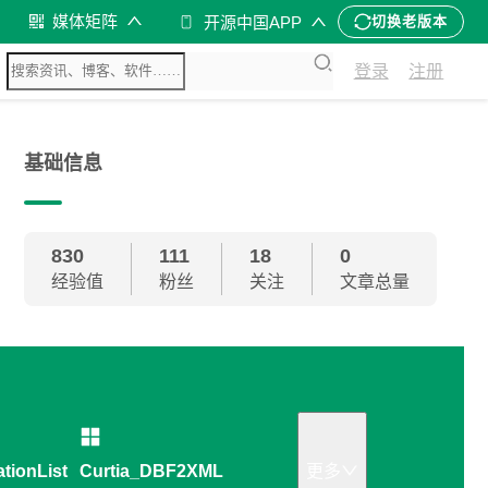
媒体矩阵
开源中国APP
切换老版本
登录
注册
基础信息
830
111
18
0
经验值
粉丝
关注
文章总量
ationListMaker
Curtia_DBF2XML
更多