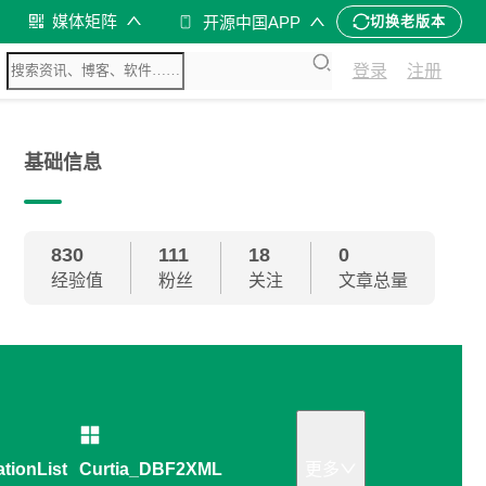
媒体矩阵
开源中国APP
切换老版本
登录
注册
基础信息
830
111
18
0
经验值
粉丝
关注
文章总量
ationListMaker
Curtia_DBF2XML
更多