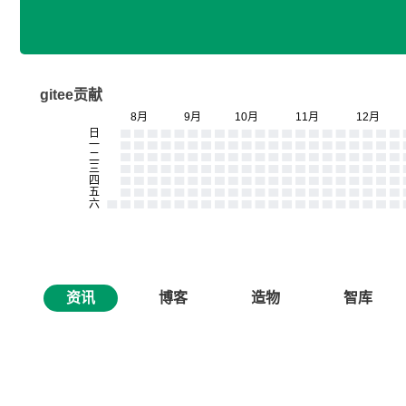
gitee贡献
资讯
博客
造物
智库