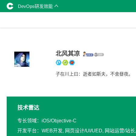
DevOps研发效能
北风其凉
子在川上曰：逝者如斯夫，不舍昼夜。
技术雷达
专长领域：iOS/Objective-C
开发平台：WEB开发, 网页设计/UI/UED, 网站运营/站长, 