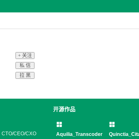
+ 关注
私 信
拉 黑
开源作品
CTO/CEO/CXO
Aquilia_Transcoder
Quinctia_Cit