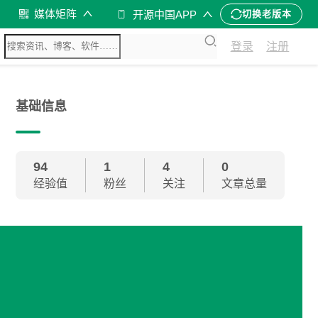
媒体矩阵
开源中国APP
切换老版本
登录
注册
基础信息
94
1
4
0
经验值
粉丝
关注
文章总量