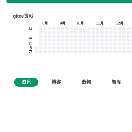
gitee贡献
资讯
博客
造物
智库