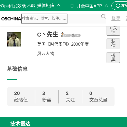
媒体矩阵
vOps研发效能
开源中国APP
切
登录
+ 关
注
C丶先生
私
美国《时代周刊》2006年度
信
风云人物
拉
黑
基础信息
20
3
2
0
经验值
粉丝
关注
文章总量
技术雷达