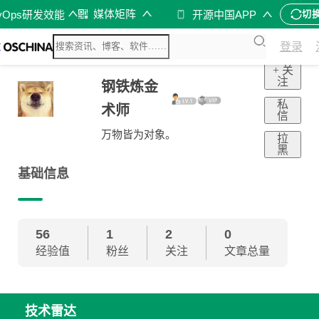
媒体矩阵
vOps研发效能
开源中国APP
切
登录
+ 关
注
钢铁炼金
私
术师
信
万物皆为对象。
拉
黑
基础信息
56
1
2
0
经验值
粉丝
关注
文章总量
技术雷达