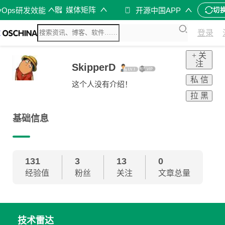
媒体矩阵
vOps研发效能
开源中国APP
切
登录
+ 关
注
SkipperD
私 信
这个人没有介绍！
拉 黑
基础信息
131
3
13
0
经验值
粉丝
关注
文章总量
技术雷达