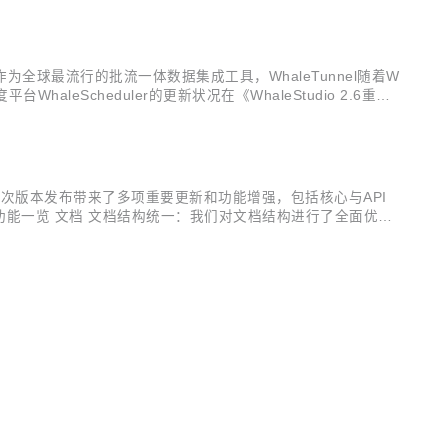
球最流行的批流一体数据集成工具，WhaleTunnel随着W
eScheduler的更新状况在《WhaleStudio 2.6重磅
的Apache SeaTunnel之上精心打磨...
。 此次版本发布带来了多项重要更新和功能增强，包括核心与API
功能一览 文档 文档结构统一：我们对文档结构进行了全面优
JDBC连接器文档拆分：针对不同数据库的特殊参数，我们对J