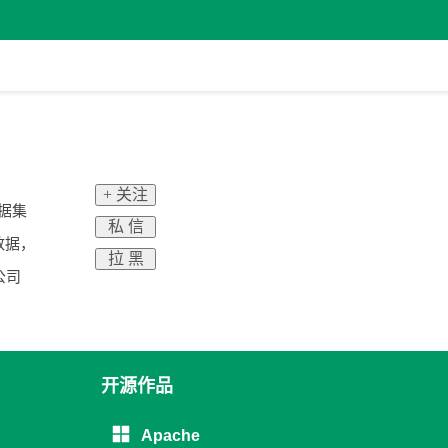
+ 关注
数据集
私 信
数据，
拉 黑
公司
开源作品
Apache