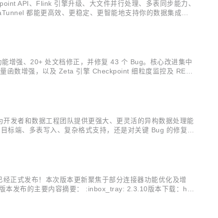
ckpoint API、Flink 引擎升级、大文件并行处理、多表同步能力、
，SeaTunnel 都能更高效、更稳定、更智能地支持你的数据集成工
平台或 ...
+ 项功能增强、20+ 处文档修正，并修复 43 个 Bug。核心改进集中
与向量函数增强，以及 Zeta 引擎 Checkpoint 细粒度监控及 RES
始终致力于为开发者和数据工程团队提供更强大、更灵活的异构数据处理能
目标端、多表写入、复杂格式支持，还是对关键 Bug 的修复与
lights 新增连接器与功能增强 HTTP Sink 支持批量写
.3.10 版本已经正式发布！本次版本更新聚焦于部分连接器功能优化及增
容摘要： :inbox_tray: 2.3.10版本下载：htt