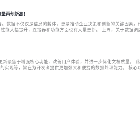
接器数量再创新高！
数据不仅仅是信息的载体，更是推动企业决策和创新的关键因素。作为全
，性能大幅提升，连接器和功能方面也有大量更新。 上周，关于数据调度平台Whal
点击链接了解详情。 WhaleTunnel WhaleTunnel是基于白鲸开源主导
式发布！本次更新聚焦于增强核心功能，改善用户体验，并进一步优化文档质量
同步的实现等，旨在为开发者提供更加强大和便捷的数据处理能力。 核心
个关键特性现在都附带了相应的示例，帮助开发者更好地理解和应用。 