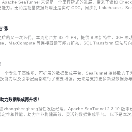
版对于 Apache SeaTunnel 来说是一个里程碑式的进展，带来了诸如 Che
等多项重要能力。无论是批量数据处理还是实时 CDC，同步到 Lakehouse
 PR 的功能新增、优化与 Bug 修复。如果你正在构建 数据仓库、实时同步
再扩张
2.3.11 之后的又一次迭代，本周期合并 82 个 PR，提供 9 项新特性、30
ckHouse、MaxCompute 等连接器读写能力扩充，SQL Transform 语法
.3.12 亮点很多，以下为归类整理： 新增...
了！
正式发布！作为一个专注于高性能、可扩展的数据集成平台，SeaTunnel 
数据转换能力以及引擎层面都进行了重要增强。无论是支持更多新型数据源与
。下面让我们一起来详细了解 2.3.11 的亮点内容。 功能更新 High
改进，助力数据集成再升级！
@zhangshenghang担任发版经理，Apache SeaTunnel 2
性能，助力企业构建高效、灵活的数据集成平台。 以下是本次版本发布的主要内
ease Note（原文）：https://github.com/apac...