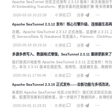
Apache SeaTunnel 社区正式发布 2.3.13 版本！本次发
AI Embedding Transform、更加丰富的连接器扩展 
作。 感谢 50+ 社区贡献者 的辛勤付出，本次版本包含 100+
2026-03-20 10:22:28
0
评论
分享
Apache SeaTunnel 2.3.12 发布！核心引擎升级、连接器生态
近期，Apache SeaTunnel 2.3.12 正式发版。这是继 
在 SensorsData 与 Databend 生态接入，Paimon、Cli
T 接口易用性提升等方面。 亮点一览 Apache SeaTunnel 2
2025-09-18 18:19:10
0
评论
分享
多源多表写入、数据格式增强，SeaTunnel 2.3.11 重磅更新来
我们很高兴地宣布 Apache SeaTunnel 2.3.11 
力。本次 2.3.11 版本在稳定性、易用性、连接器生态、
文档优化，本次更新都体现了社区对用户反馈的快速响应和持续进化的能力
2025-06-11 17:56:46
0
评论
分享
入...
Apache SeaTunnel 2.3.10 正式发布——全新功能与多项
亲爱的 Apache SeaTunnel 社区小伙伴们！我们关注到近日由
强、配置项完善和问题修复，进一步提升了数据同步、处理的稳定性和
ps://seatunnel.apache.org/download/ :closed_book: Rel
2025-04-01 11:24:31
0
评论
分享