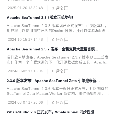
pac...
新API、表结构转换、任务提交队列、分库分表合并、列转多
2025-01-20 13:32:48
1
评论
行等多个功能更新！ 作为一款开源、分布式的数据集成平台，
本次版本通过新增功能、性能优化与问题修复，为开发者与企
Apache SeaTunnel 2.3.8版本正式发布！
业用户带来了更加全面的支持。 :inbox_tray: 2.3.9版本下
载：https://seatunnel.apache.org/download/ :closed_boo
Apache SeaTunnel 2.3.8 版本现已正式发布！此次版本后，
k: Release Note：https://github.com/apache/seatunnel/tr
用户将可以使用期待已久的Docker镜像，还可以体验Job级别
e...
日志功能，以及其他更新优化的功能。本文将详细介绍 Apach
2024-10-15 17:14:48
0
评论
e SeaTunnel 2.3.8 版本中的关键更新内容，欢迎更多开发者
和用户参与到我们的开源社区中来。 2.3.8版本下载： https://
Apache SeaTunnel 2.3.7 发布：全新支持大型语言模型
seatunnel.apache.org/download/ Release Note：https://gi
数据转换
thub.com/apache/seatunnel/releases/tag/2.3.8 重点更新 J
我们欣喜地宣布，Apache SeaTunnel 2.3.7 版本现已正式发
ob级别日志 此次更新中，我们对日志功能进行了优...
布！作为一个广受欢迎的下一代开源数据集成工具，Apache
SeaTunnel 一直致力于为用户提供更加灵活、高效的数据同步
2024-09-02 17:16:04
0
评论
和集成能力。此次版本更新不仅引入了如 LLM（大型语言模
型）数据转换支持、增强的 SQL 支持和新连接器支持等多个
2.3.6 版本发布！Apache SeaTunnel Zeta 引擎迎来新架
新特性，还对现有功能进行了优化和改进，并修复了多个发现
构！
的问题。本文将详细介绍 Apache SeaTunnel 2.3.7 版本中的
Apache SeaTunnel 2.3.6 版本于近日正式发布，社区期待的
关键更新内容，并邀请更多的开发者和用户参与到我们的开源
SeaTunnel Zeta Master/Worker 新架构、事件通知机制、支
社区中来。 2.3.7版本下载：https://seatunnel.apache.org/d
持动态编译的transform等新功能和新能力在这次版本中都有
ownl...
2024-08-07 17:26:06
0
评论
了全面的更新，并添加了首个向量数据库 Milvus。此外，本版
本还进行了一些基础性的 Bug 修复和文档修复等，欢迎尝试
WhaleStudio 2.6 正式发布，WhaleTunnel 同步性能与
使用！ :inbox_tray: 2.3.6 版本下载：https://seatunnel.apac