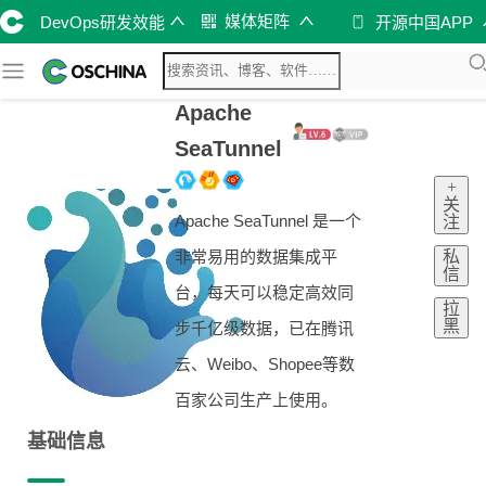
媒体矩阵
DevOps研发效能
开源中国APP
Apache
SeaTunnel
+
关
Apache SeaTunnel 是一个
注
私
非常易用的数据集成平
信
台，每天可以稳定高效同
拉
黑
步千亿级数据，已在腾讯
云、Weibo、Shopee等数
百家公司生产上使用。
基础信息