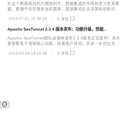
连接器数量再创新高！
he.org/download/ :book: Release Note：https://github.co
在这个数据驱动的大模型时代，数据集成的作用和意义愈发重
m/apache/seatunnel/blob/2...
要。数据不仅仅是信息的载体，更是推动企业决策和创新的关
键因素。作为全球最流行的批流一体数据集成工具，WhaleTu
2024-07-01 14:36:18
0
评论
nnel随着WhaleStudio 2.6版本正式发布，带来了多项功能增
强和新特性，性能大幅提升，连接器和功能方面也有大量更
Apache SeaTunnel 2.3.4 版本发布：功能升级，性能提
新。 上周，关于数据调度平台WhaleScheduler的更新状况在
升
《WhaleStudio 2.6重磅发布！调度模块WhaleScheduler更
Apache SeaTunnel团队自豪地宣布2.3.4版本正式发布！本次
新78项核心功能》中已有介绍，点击链接了解详情。 WhaleT
更新聚焦于增强核心功能，改善用户体验，并进一步优化文档
unnel WhaleTunnel是基于白鲸开源主导的Apache SeaTunn
质量。 此次版本发布带来了多项重要更新和功能增强，包括核
el之上精心打磨...
2024-03-04 14:18:46
0
评论
心与API的修复、文档的全面优化、Catalog支持的引入，以及
多表同步的实现等，旨在为开发者提供更加强大和便捷的数据
处理能力。 核心功能一览 文档 文档结构统一：我们对文档结
构进行了全面优化，使结构更加清晰，便于开发者查找和阅
读。 增加示例：每个关键特性现在都附带了相应的示例，帮助
开发者更好地理解和应用。 JDBC连接器文档拆分：针对不同
数据库的特殊参数，我们对JDBC连接器文档进行了拆分，每
个数据库都有专门的...