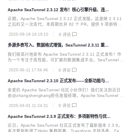
表同步能力、AI Embedding Transform、更加丰富的连接器
扩展 等多项重要能力。无论是批量数据处理还是实时 CDC，
Apache SeaTunnel 2.3.12 发布！核心引擎升级、连接
同步到 Lakehouse，SeaTunnel 都能更高效、更稳定、更智
器生态再扩张
能地支持你的数据集成工作。 感谢 50+ 社区贡献者 的辛勤付
近期，Apache SeaTunnel 2.3.12 正式发版。这是继 2.3.11
出，本次版本包含 100+ PR 的功能新增、优化与 Bug 修复。
之后的又一次迭代，本周期合并 82 个 PR，提供 9 项新特
如果你正在构建 数据仓库、实时同步平台或 ...
性、30+ 项功能增强、20+ 处文档修正，并修复 43 个 Bug。
2025-09-18 18:19:10
0
评论
核心改进集中在 SensorsData 与 Databend 生态接入，Paim
on、ClickHouse、MaxCompute 等连接器读写能力扩充，S
多源多表写入、数据格式增强，SeaTunnel 2.3.11 重磅
QL Transform 语法与向量函数增强，以及 Zeta 引擎 Checkp
更新来了！
oint 细粒度监控及 REST 接口易用性提升等方面。 亮点一览
我们很高兴地宣布 Apache SeaTunnel 2.3.11 正式发布！作
Apache SeaTunnel 2.3.12 亮点很多，以下为归类整理： 新
为一个专注于高性能、可扩展的数据集成平台，SeaTunnel 始
增...
终致力于为开发者和数据工程团队提供更强大、更灵活的异构
2025-06-11 17:56:46
0
评论
数据处理能力。本次 2.3.11 版本在稳定性、易用性、连接器
生态、数据转换能力以及引擎层面都进行了重要增强。无论是
Apache SeaTunnel 2.3.10 正式发布——全新功能与多
支持更多新型数据源与目标端、多表写入、复杂格式支持，还
项改进，助力数据集成再升级！
是对关键 Bug 的修复与文档优化，本次更新都体现了社区对
亲爱的 Apache SeaTunnel 社区小伙伴们！我们关注到近日
用户反馈的快速响应和持续进化的能力。下面让我们一起来详
由@zhangshenghang担任发版经理，Apache SeaTunnel 2.
细了解 2.3.11 的亮点内容。 功能更新 Highlights 新增连接器
3.10 版本已经正式发布！本次版本更新聚焦于部分连接器功
与功能增强 HTTP Sink 支持批量写入...
2025-04-01 11:24:31
0
评论
能优化及增强、配置项完善和问题修复，进一步提升了数据同
步、处理的稳定性和性能，助力企业构建高效、灵活的数据集
Apache SeaTunnel 2.3.9 正式发布：多项新特性与优化
成平台。 以下是本次版本发布的主要内容摘要： :inbox_tray:
全面提升数据集成能力
2.3.10版本下载：https://seatunnel.apache.org/download/ :
近日，Apache SeaTunnel 社区正式发布了最新版本 2.3.9。
closed_book: Release Note（原文）：https://github.com/a
本次更新新增了Helm 集群部署、Transform 支持多表、Zeta