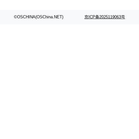
©OSCHINA(OSChina.NET)
京ICP备2025119063号