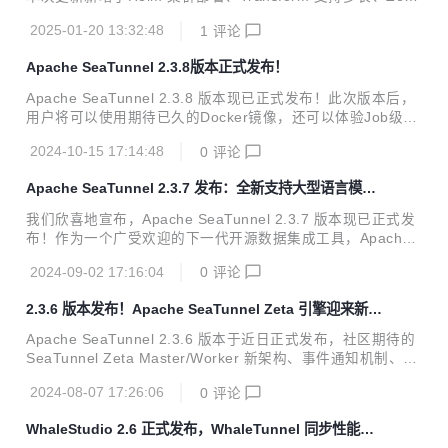
pac...
新API、表结构转换、任务提交队列、分库分表合并、列转多
2025-01-20 13:32:48
1
评论
行等多个功能更新！ 作为一款开源、分布式的数据集成平台，
本次版本通过新增功能、性能优化与问题修复，为开发者与企
Apache SeaTunnel 2.3.8版本正式发布！
业用户带来了更加全面的支持。 :inbox_tray: 2.3.9版本下
载：https://seatunnel.apache.org/download/ :closed_boo
Apache SeaTunnel 2.3.8 版本现已正式发布！此次版本后，
k: Release Note：https://github.com/apache/seatunnel/tr
用户将可以使用期待已久的Docker镜像，还可以体验Job级别
e...
日志功能，以及其他更新优化的功能。本文将详细介绍 Apach
2024-10-15 17:14:48
0
评论
e SeaTunnel 2.3.8 版本中的关键更新内容，欢迎更多开发者
和用户参与到我们的开源社区中来。 2.3.8版本下载： https://
Apache SeaTunnel 2.3.7 发布：全新支持大型语言模型
seatunnel.apache.org/download/ Release Note：https://gi
数据转换
thub.com/apache/seatunnel/releases/tag/2.3.8 重点更新 J
我们欣喜地宣布，Apache SeaTunnel 2.3.7 版本现已正式发
ob级别日志 此次更新中，我们对日志功能进行了优...
布！作为一个广受欢迎的下一代开源数据集成工具，Apache
SeaTunnel 一直致力于为用户提供更加灵活、高效的数据同步
2024-09-02 17:16:04
0
评论
和集成能力。此次版本更新不仅引入了如 LLM（大型语言模
型）数据转换支持、增强的 SQL 支持和新连接器支持等多个
2.3.6 版本发布！Apache SeaTunnel Zeta 引擎迎来新架
新特性，还对现有功能进行了优化和改进，并修复了多个发现
构！
的问题。本文将详细介绍 Apache SeaTunnel 2.3.7 版本中的
Apache SeaTunnel 2.3.6 版本于近日正式发布，社区期待的
关键更新内容，并邀请更多的开发者和用户参与到我们的开源
SeaTunnel Zeta Master/Worker 新架构、事件通知机制、支
社区中来。 2.3.7版本下载：https://seatunnel.apache.org/d
持动态编译的transform等新功能和新能力在这次版本中都有
ownl...
2024-08-07 17:26:06
0
评论
了全面的更新，并添加了首个向量数据库 Milvus。此外，本版
本还进行了一些基础性的 Bug 修复和文档修复等，欢迎尝试
WhaleStudio 2.6 正式发布，WhaleTunnel 同步性能与
使用！ :inbox_tray: 2.3.6 版本下载：https://seatunnel.apac