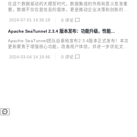
连接器数量再创新高！
he.org/download/ :book: Release Note：https://github.co
在这个数据驱动的大模型时代，数据集成的作用和意义愈发重
m/apache/seatunnel/blob/2...
要。数据不仅仅是信息的载体，更是推动企业决策和创新的关
键因素。作为全球最流行的批流一体数据集成工具，WhaleTu
2024-07-01 14:36:18
0
评论
nnel随着WhaleStudio 2.6版本正式发布，带来了多项功能增
强和新特性，性能大幅提升，连接器和功能方面也有大量更
Apache SeaTunnel 2.3.4 版本发布：功能升级，性能提
新。 上周，关于数据调度平台WhaleScheduler的更新状况在
升
《WhaleStudio 2.6重磅发布！调度模块WhaleScheduler更
Apache SeaTunnel团队自豪地宣布2.3.4版本正式发布！本次
新78项核心功能》中已有介绍，点击链接了解详情。 WhaleT
更新聚焦于增强核心功能，改善用户体验，并进一步优化文档
unnel WhaleTunnel是基于白鲸开源主导的Apache SeaTunn
质量。 此次版本发布带来了多项重要更新和功能增强，包括核
el之上精心打磨...
2024-03-04 14:18:46
0
评论
心与API的修复、文档的全面优化、Catalog支持的引入，以及
多表同步的实现等，旨在为开发者提供更加强大和便捷的数据
处理能力。 核心功能一览 文档 文档结构统一：我们对文档结
构进行了全面优化，使结构更加清晰，便于开发者查找和阅
读。 增加示例：每个关键特性现在都附带了相应的示例，帮助
开发者更好地理解和应用。 JDBC连接器文档拆分：针对不同
数据库的特殊参数，我们对JDBC连接器文档进行了拆分，每
个数据库都有专门的...