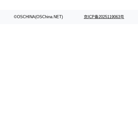
©OSCHINA(OSChina.NET)
京ICP备2025119063号