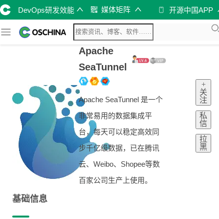
媒体矩阵
DevOps研发效能
开源中国APP
Apache
SeaTunnel
+
关
Apache SeaTunnel 是一个
注
私
非常易用的数据集成平
信
台，每天可以稳定高效同
拉
黑
步千亿级数据，已在腾讯
云、Weibo、Shopee等数
百家公司生产上使用。
基础信息