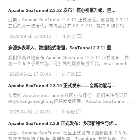
表同步能力、AI Embedding Transform、更加丰富的连接器
扩展 等多项重要能力。无论是批量数据处理还是实时 CDC，
Apache SeaTunnel 2.3.12 发布！核心引擎升级、连接
同步到 Lakehouse，SeaTunnel 都能更高效、更稳定、更智
器生态再扩张
能地支持你的数据集成工作。 感谢 50+ 社区贡献者 的辛勤付
近期，Apache SeaTunnel 2.3.12 正式发版。这是继 2.3.11
出，本次版本包含 100+ PR 的功能新增、优化与 Bug 修复。
之后的又一次迭代，本周期合并 82 个 PR，提供 9 项新特
如果你正在构建 数据仓库、实时同步平台或 ...
性、30+ 项功能增强、20+ 处文档修正，并修复 43 个 Bug。
2025-09-18 18:19:10
0
评论
核心改进集中在 SensorsData 与 Databend 生态接入，Paim
on、ClickHouse、MaxCompute 等连接器读写能力扩充，S
多源多表写入、数据格式增强，SeaTunnel 2.3.11 重磅
QL Transform 语法与向量函数增强，以及 Zeta 引擎 Checkp
更新来了！
oint 细粒度监控及 REST 接口易用性提升等方面。 亮点一览
我们很高兴地宣布 Apache SeaTunnel 2.3.11 正式发布！作
Apache SeaTunnel 2.3.12 亮点很多，以下为归类整理： 新
为一个专注于高性能、可扩展的数据集成平台，SeaTunnel 始
增...
终致力于为开发者和数据工程团队提供更强大、更灵活的异构
2025-06-11 17:56:46
0
评论
数据处理能力。本次 2.3.11 版本在稳定性、易用性、连接器
生态、数据转换能力以及引擎层面都进行了重要增强。无论是
Apache SeaTunnel 2.3.10 正式发布——全新功能与多
支持更多新型数据源与目标端、多表写入、复杂格式支持，还
项改进，助力数据集成再升级！
是对关键 Bug 的修复与文档优化，本次更新都体现了社区对
亲爱的 Apache SeaTunnel 社区小伙伴们！我们关注到近日
用户反馈的快速响应和持续进化的能力。下面让我们一起来详
由@zhangshenghang担任发版经理，Apache SeaTunnel 2.
细了解 2.3.11 的亮点内容。 功能更新 Highlights 新增连接器
3.10 版本已经正式发布！本次版本更新聚焦于部分连接器功
与功能增强 HTTP Sink 支持批量写入...
2025-04-01 11:24:31
0
评论
能优化及增强、配置项完善和问题修复，进一步提升了数据同
步、处理的稳定性和性能，助力企业构建高效、灵活的数据集
Apache SeaTunnel 2.3.9 正式发布：多项新特性与优化
成平台。 以下是本次版本发布的主要内容摘要： :inbox_tray:
全面提升数据集成能力
2.3.10版本下载：https://seatunnel.apache.org/download/ :
近日，Apache SeaTunnel 社区正式发布了最新版本 2.3.9。
closed_book: Release Note（原文）：https://github.com/a
本次更新新增了Helm 集群部署、Transform 支持多表、Zeta