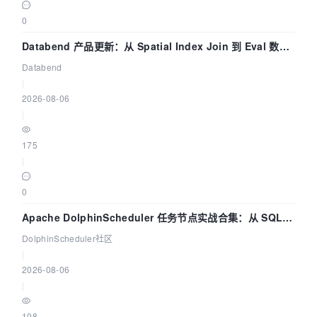
0
Databend 产品更新：从 Spatial Index Join 到 Eval 数据
管道
Databend
|
2026-08-06
|
175
|
0
Apache DolphinScheduler 任务节点实战合集：从 SQL、
DataX 到 Spark、Flink 一次配置全打通
DolphinScheduler社区
|
2026-08-06
|
108