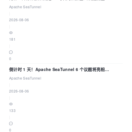
Apache SeaTunnel
|
2026-08-06
|
181
|
0
倒计时 1 天！Apache SeaTunnel 6 个议题将亮相
Community Over Code Asia 2026
Apache SeaTunnel
|
2026-08-06
|
133
|
0