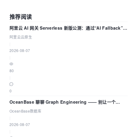
推荐阅读
阿里云 AI 网关 Serverless 新版公测：通过“AI Fallback”与
拓扑可视化构建 AI 流量治理底座
阿里云云原生
|
2026-08-07
|
80
|
0
OceanBase 聊聊 Graph Engineering —— 别让一个
Agent 既当运动员又
OceanBase数据库
|
2026-08-07
|