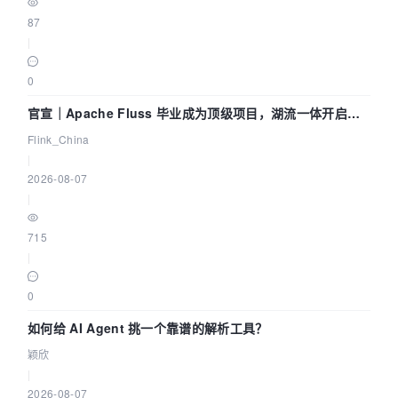
87
|
0
官宣｜Apache Fluss 毕业成为顶级项目，湖流一体开启
Agentic Lake 全面实时化时代
Flink_China
|
2026-08-07
|
715
|
0
如何给 AI Agent 挑一个靠谱的解析工具？
颖欣
|
2026-08-07