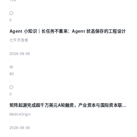
|
0
Agent 小知识｜长任务不重来：Agent 状态保存的工程设计
七牛开发者
|
2026-08-06
|
80
|
0
矩阵起源完成超千万美元A轮融资，产业资本与国际资本联手
押注企业级AI基础设施赛道
MatrixOrigin
|
2026-08-06
|