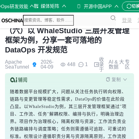
媒体矩阵
vOps研发效能
开源中国APP
切
登录
（六）以 WhaleStudio 三层开发管理
框架为例，分享一套可落地的
DataOps 开发规范
收
Apache
2026-
AI & 大
专
448
1
录
SeaTunnel
04-09
数据
区
于
复制
随着数据平台规模扩大，问题从关注任务执行转向权限、
链路与变更管理等稳定性需求，DataOps的价值在此阶段
凸显。以WhaleStudio为例，其三层开发管理框架通过"项
目、工作流、任务"解耦权限、编排与执行，明确治理边
界。项目作为治理核心，隔离权限与资源；工作流负责业
务链路编排与调度策略；任务则需遵循可追踪、可重试的
标准。权限设计遵循职责分离与资源隔离原则，工作流按