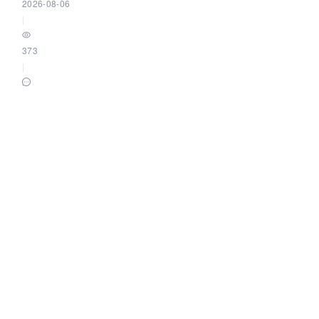
2026-08-06
|
373
|
0
将 Embedding 模型加载到 Elasticsearch 中
elasticstack
|
2026-08-06
|
355
|
0
LLM 多模型路由终极指南：架构设计、成本优化与平台选型
卓普云AI_Droplet