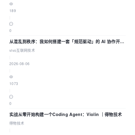
189
|
0
从混乱到秩序：我如何搭建一套「规范驱动」的 AI 协作开发
体系
vivo互联网技术
|
2026-08-06
|
1073
|
0
实战从零开始构建一个Coding Agent：Violin ｜得物技术
得物技术
|