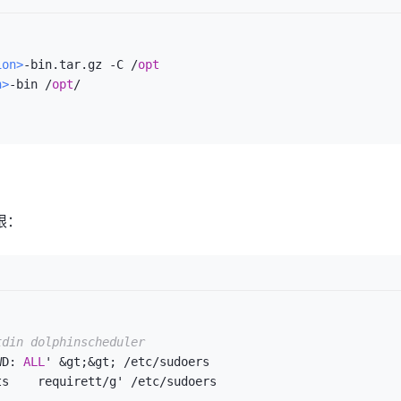
ion>
-bin.tar.gz -C /
opt
n>
-bin /
opt
/

限：
tdin dolphinscheduler
WD: 
ALL
' &gt;&gt; /etc/sudoers
