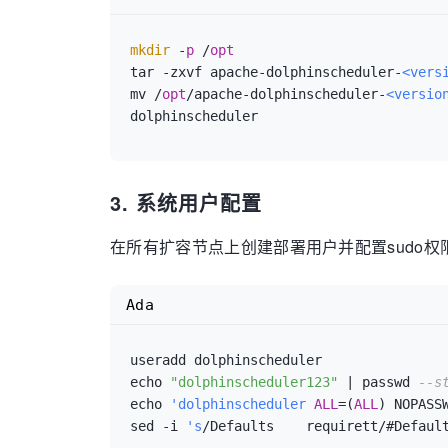
mkdir
 -
p
 /
opt
tar -zxvf apache-dolphinscheduler-
<vers
mv /
opt
/apache-dolphinscheduler-
<versio
3. 系统用户配置
在所有扩容节点上创建部署用户并配置sudo权
Ada
useradd dolphinscheduler

echo 
"dolphinscheduler123"
 | passwd 
--s
echo 
'dolphinscheduler
ALL
=(
ALL
) NOPASS
sed -i 
's