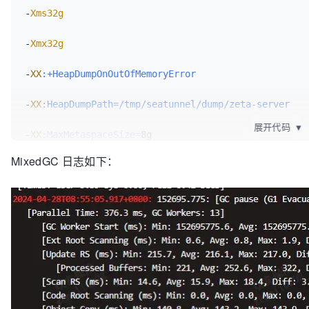
-
Xms32g
-
Xmx32g
-
XX
:+HeapDumpOnOutOfMemoryError
-
XX
:HeapDumpPath=/tmp/seatunnel/dump/zeta-server
展开代码
▼
-
XX
:MaxMetaspaceSize=
8g

MixedGC 日志如下：
-
XX
:+UseG1GC
-
XX
:+PrintGCDetails
-
Xloggc
:/alidata1/za-seatunnel/logs/gc
.log

-
XX
:+PrintGCDateStamps
-
XX
:MaxGCPauseMillis=
5000