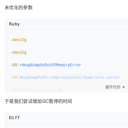
未优化的参数
Ruby
-
Xms32g
-
Xmx32g
-
XX
:+HeapDumpOnOutOfMemoryError
-
XX
:HeapDumpPath=/tmp/seatunnel/dump/zeta-server
展开代码
▼
-
XX
:MaxMetaspaceSize=
8g

于是我们尝试增加GC暂停的时间
-
XX
:+UseG1GC
-
XX
:+PrintGCDetails
Diff
-
Xloggc
:/alidata1/za-seatunnel/logs/gc
.log
