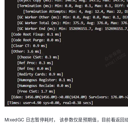
MixedGC 日志暂停耗时， 该参数仅是预期值，目前看返