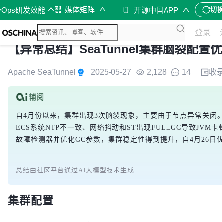
媒体矩阵
vOps研发效能
开源中国APP
切
登录
【异常总结】SeaTunnel集群脑裂配置
Apache SeaTunnel
2025-05-27
2,128
14
收
自4月份以来，集群出现3次脑裂现象，主要由于节点异常关闭。问题
ECS系统NTP不一致、网络抖动和ST出现FULLGC导致JVM卡顿。通过调
故障检测器并优化GC参数，集群稳定性得到提升，自4月26日优
总结由社区平台通过AI大模型技术生成
集群配置