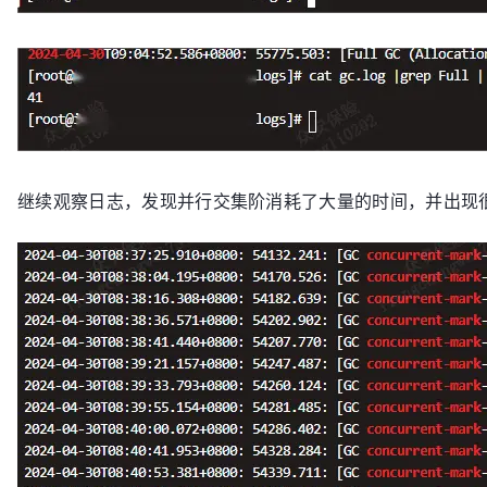
-
XX
:+PrintGCDateStamps
-
XX
:MaxGCPauseMillis=
5000
-
XX
:GCTimeRatio=
4
-
XX
:G1ReservePercent=
15
继续观察日志，发现并行交集阶消耗了大量的时间，并出现很多
-
XX
:G1HeapRegionSize=