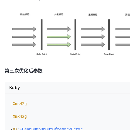
第三次优化后参数
Ruby
-
Xms42g
-
Xmx42g
-
XX
:+HeapDumpOnOutOfMemoryError