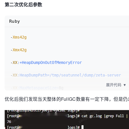
第二次优化后参数
Ruby
-
Xms42g
-
Xmx42g
-
XX
:+HeapDumpOnOutOfMemoryError
-
XX
:HeapDumpPath=/tmp/seatunnel/dump/zeta-server
展开代码
▼
-
XX
:MaxMetaspaceSize=
8g

优化后我们发现当天整体的FullGC数量有一定下降，但是仍未
-
XX
:+UseG1GC
-
XX
:+PrintGCDetails
-
Xloggc
:/alidata1/za-seatunnel/logs/gc
.log
