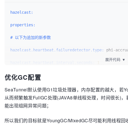
hazelcast:
properties:
# 以下为追加的新参数
hazelcast.heartbeat.failuredetector.type:
 phi-accrua
展开代码
▼
hazelcast.heartbeat.interval.seconds:
1
优化GC配置
hazelcast.max.no.heartbeat.seconds:
180
hazelcast.heartbeat.phiaccrual.failuredetector.thre
SeaTunnel默认使用G1垃圾处理器，内存配置的越大，若You
从而频繁触发FullGC处理(JAVA8单线程处理，时间很长)
hazelcast.heartbeat.phiaccrual.failuredetector.samp
能出现组网异常问题；
hazelcast.heartbeat.phiaccrual.failuredetector.min.
所以我们的目标就是YoungGC/MixedGC尽可能利用线程