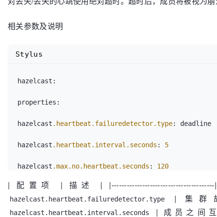
对丢失/丢失的心跳使用绝对超时。超时后，成员将被视为崩
相关参数及说明
Stylus
hazelcast:

properties:

hazelcast
.heartbeat
.failuredetector
.type
: deadline

hazelcast
.heartbeat
.interval
.seconds
: 
5
hazelcast
.max
.no
.heartbeat
.seconds
: 
120
| 配置项 | 描述 | |----------------------------------------|-----------
| 集群故
hazelcast.heartbeat.failuredetector.type
| 成员之间
hazelcast.heartbeat.interval.seconds