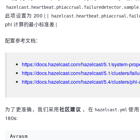
hazelcast.heartbeat.phiaccrual.failuredetector.sample
此项设置为 200 | |
hazelcast.heartbeat.phiaccrual.fail
phi 计算的最小标准差 |
配置参考文档：
https://docs.hazelcast.com/hazelcast/5.1/system-prop
https://docs.hazelcast.com/hazelcast/5.1/clusters/failu
https://docs.hazelcast.com/hazelcast/5.4/clusters/phi-
为了更准确，我们采用
社区建议
，在
使用
hazelcast.yml
180s:
Avrasm