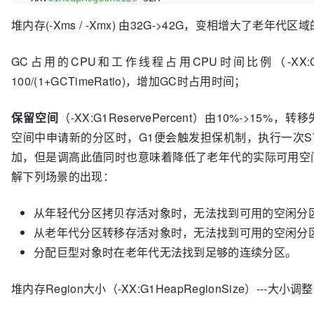
堆内存(-Xms / -Xmx) 由32G->42G，变相增大了老年
GC占用的CPU和工作线程占用CPU时间比例（-XX:GCT
100/(1+GCTimeRatio)，增加GC时占用时间；
保留空间
（-XX:G1ReservePercent）由10%->15%，转
空间中申请新的分区时，G1便会触发担保机制，执行一次STW
加，但是调高此值同时也意味着降低了老年代的实际可用空
解下列场景的出现：
从年轻代分区拷贝存活对象时，无法找到可用的空闲分
从老年代分区转移存活对象时，无法找到可用的空闲分
分配巨型对象时在老年代无法找到足够的连续分区。
堆内存Region大小（-XX:G1HeapRegionSize）---