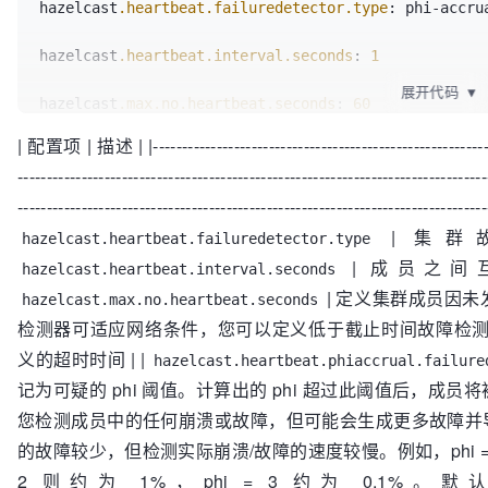
hazelcast
.heartbeat
.failuredetector
.type
: phi-accrua
hazelcast
.heartbeat
.interval
.seconds
: 
1
展开代码
▼
hazelcast
.max
.no
.heartbeat
.seconds
: 
60
| 配置项 | 描述 | |------------------------------------------------------------|-
hazelcast
.heartbeat
.phiaccrual
.failuredetector
.thre
---------------------------------------------------------------------------------
hazelcast
.heartbeat
.phiaccrual
.failuredetector
.samp
------------------------------------------------------------
| 集群故障
hazelcast.heartbeat.failuredetector.type
hazelcast
.heartbeat
.phiaccrual
.failuredetector
.min
.
| 成员之间
hazelcast.heartbeat.interval.seconds
| 定义集群成员因
hazelcast.max.no.heartbeat.seconds
检测器可适应网络条件，您可以定义低于截止时间故障检
义的超时时间 | |
hazelcast.heartbeat.phiaccrual.failure
记为可疑的 phi 阈值。计算出的 phi 超过此阈值后，
您检测成员中的任何崩溃或故障，但可能会生成更多故障并
的故障较少，但检测实际崩溃/故障的速度较慢。例如，phi = 
2 则约为 1%，phi = 3 约为 0.1%。默