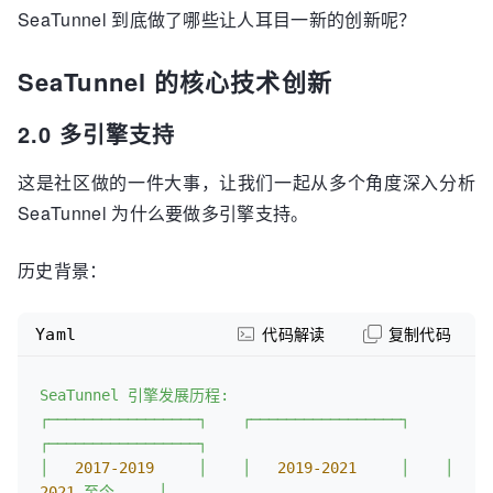
SeaTunnel 到底做了哪些让人耳目一新的创新呢？
│                                           │

├───────────────────────────────────────────┤

│          Plugin Discovery Layer           │

SeaTunnel 的核心技术创新
├───────────────────────────────────────────┤

│           Multi-Engine Support            │

2.0 多引擎支持
│    ┌────────┐  ┌─────────┐  ┌────────┐   │

│    │ Flink  │  │  Spark  │  │  Zeta  │   │

这是社区做的一件大事，让我们一起从多个角度深入分析
│    └────────┘  └─────────┘  └────────┘   │

SeaTunnel 为什么要做多引擎支持。
历史背景：
Yaml
代码解读
复制代码
SeaTunnel
引擎发展历程:
┌─────────────────┐
┌─────────────────┐
┌─────────────────┐
│
2017
-2019
│
│
2019
-2021
│
│
2021
-至今
│