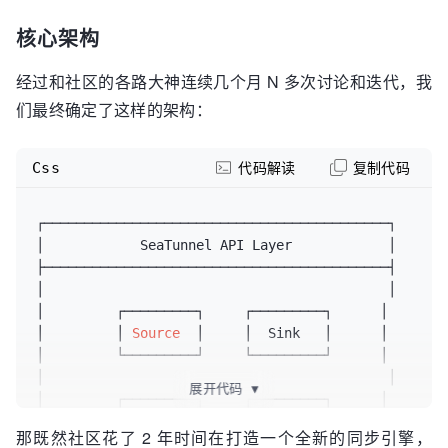
核心架构
经过和社区的各路大神连续几个月 N 多次讨论和迭代，我
们最终确定了这样的架构：
Css
代码解读
复制代码
┌───────────────────────────────────────────┐

│            SeaTunnel API Layer            │

├───────────────────────────────────────────┤

│                                           │

│         ┌─────────┐     ┌─────────┐      │

│         │ 
Source
  │     │  Sink   │      │

│         └─────────┘     └─────────┘      │

│                                           │

展开代码
▼
│         ┌─────────┐     ┌─────────┐      │

│         │
Transform
│     │Connector│      │

那既然社区花了 2 年时间在打造一个全新的同步引擎，
│         └─────────┘     └─────────┘      │
