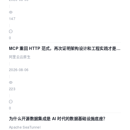
|
147
|
0
MCP 重回 HTTP 范式，再次证明架构设计和工程实践才是稀
缺资源
阿里云云原生
|
2026-08-06
|
223
|
0
为什么开源数据集成是 AI 时代的数据基础设施底座？
Apache SeaTunnel