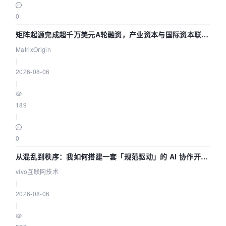
0
矩阵起源完成超千万美元A轮融资，产业资本与国际资本联手
押注企业级AI基础设施赛道
MatrixOrigin
|
2026-08-06
|
189
|
0
从混乱到秩序：我如何搭建一套「规范驱动」的 AI 协作开发
体系
vivo互联网技术
|
2026-08-06
|