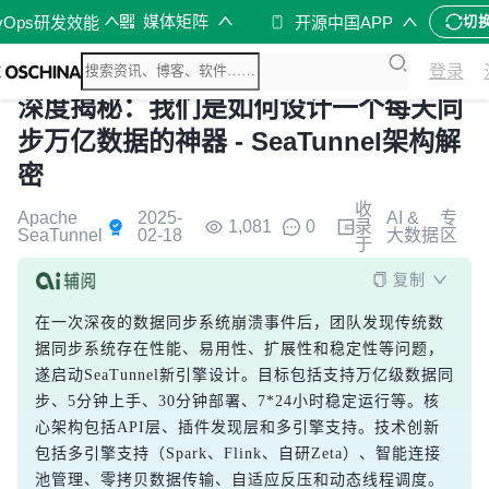
媒体矩阵
vOps研发效能
开源中国APP
切
登录
深度揭秘：我们是如何设计一个每天同
步万亿数据的神器 - SeaTunnel架构解
密
收
Apache
2025-
AI &
专
1,081
0
录
SeaTunnel
02-18
大数据
区
于
复制
在一次深夜的数据同步系统崩溃事件后，团队发现传统数
据同步系统存在性能、易用性、扩展性和稳定性等问题，
遂启动SeaTunnel新引擎设计。目标包括支持万亿级数据同
步、5分钟上手、30分钟部署、7*24小时稳定运行等。核
心架构包括API层、插件发现层和多引擎支持。技术创新
包括多引擎支持（Spark、Flink、自研Zeta）、智能连接
池管理、零拷贝数据传输、自适应反压和动态线程调度。