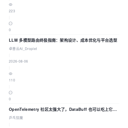
223
|
0
LLM 多模型路由终极指南：架构设计、成本优化与平台选型
卓普云AI_Droplet
|
2026-08-06
|
110
|
0
OpenTelemetry 社区太强大了，DataBuff 也可以吃上它的
eBPF 链路了
乒乓狂魔
|