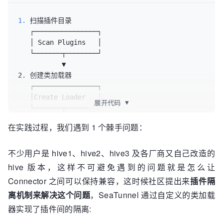
├─────────────────────────────────────┤

1.
 扫描插件目录

│      Plugin ClassLoader Layer        │

   ┌────────────────┐

   │ Scan Plugins   │

           ▼

2. 创建类加载器

   ┌────────────────┐

   │Create Loader   │

展开代码
▼
   └───────┬────────┘

           ▼

在实践过程，我们遇到 1 个棘手问题：
3. 加载插件配置

   ┌────────────────┐

不少用户是 hive1、hive2、hive3 及各厂商又自己改造的
   │ Load Config    │

   └───────┬────────┘

hive 版本，这样不可避免遇到的问题就是怎么让
           ▼

Connector 之间可以保持兼容，这时候社区提出来
插件隔
4. 初始化插件

离机制来解决这个问题
，SeaTunnel 通过自定义的类加载
   ┌────────────────┐

   │Init Plugin     │

器实现了插件间的隔离: