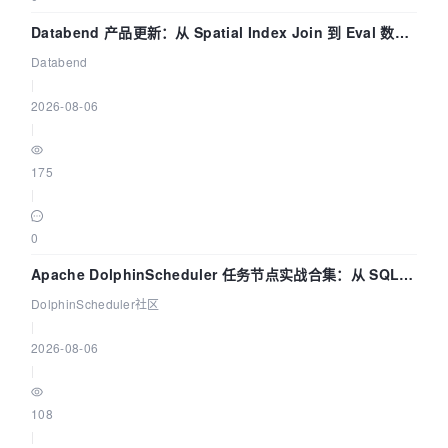
Databend 产品更新：从 Spatial Index Join 到 Eval 数据
管道
Databend
|
2026-08-06
|
175
|
0
Apache DolphinScheduler 任务节点实战合集：从 SQL、
DataX 到 Spark、Flink 一次配置全打通
DolphinScheduler社区
|
2026-08-06
|
108
|