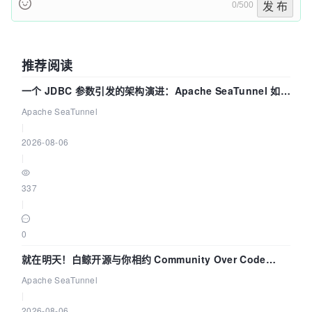
0/500
发 布
推荐阅读
一个 JDBC 参数引发的架构演进：Apache SeaTunnel 如何
解决数据同步中的“定时 Flush”难题
Apache SeaTunnel
|
2026-08-06
|
337
|
0
就在明天！白鲸开源与你相约 Community Over Code
Asia 2026 主题演讲！
Apache SeaTunnel
|
2026-08-06