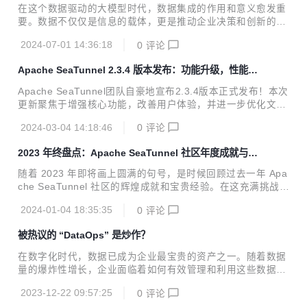
连接器数量再创新高！
he.org/download/ :book: Release Note：https://github.co
在这个数据驱动的大模型时代，数据集成的作用和意义愈发重
m/apache/seatunnel/blob/2...
要。数据不仅仅是信息的载体，更是推动企业决策和创新的关
键因素。作为全球最流行的批流一体数据集成工具，WhaleTu
2024-07-01 14:36:18
0
评论
nnel随着WhaleStudio 2.6版本正式发布，带来了多项功能增
强和新特性，性能大幅提升，连接器和功能方面也有大量更
Apache SeaTunnel 2.3.4 版本发布：功能升级，性能提
新。 上周，关于数据调度平台WhaleScheduler的更新状况在
升
《WhaleStudio 2.6重磅发布！调度模块WhaleScheduler更
Apache SeaTunnel团队自豪地宣布2.3.4版本正式发布！本次
新78项核心功能》中已有介绍，点击链接了解详情。 WhaleT
更新聚焦于增强核心功能，改善用户体验，并进一步优化文档
unnel WhaleTunnel是基于白鲸开源主导的Apache SeaTunn
质量。 此次版本发布带来了多项重要更新和功能增强，包括核
el之上精心打磨...
2024-03-04 14:18:46
0
评论
心与API的修复、文档的全面优化、Catalog支持的引入，以及
多表同步的实现等，旨在为开发者提供更加强大和便捷的数据
2023 年终盘点：Apache SeaTunnel 社区年度成就与展
处理能力。 核心功能一览 文档 文档结构统一：我们对文档结
望
构进行了全面优化，使结构更加清晰，便于开发者查找和阅
随着 2023 年即将画上圆满的句号，是时候回顾过去一年 Apa
读。 增加示例：每个关键特性现在都附带了相应的示例，帮助
che SeaTunnel 社区的辉煌成就和宝贵经验。在这充满挑战和
开发者更好地理解和应用。 JDBC连接器文档拆分：针对不同
机遇的一年里，我们的社区不断壮大，技术不断进步，成就斐
数据库的特殊参数，我们对JDBC连接器文档进行了拆分，每
2024-01-04 18:35:35
0
评论
然。
个数据库都有专门的...
被热议的 “DataOps” 是炒作？
在数字化时代，数据已成为企业最宝贵的资产之一。随着数据
量的爆炸性增长，企业面临着如何有效管理和利用这些数据的
挑战。DataOps，或数据运营，应运而生，旨在解决这一挑
2023-12-22 09:57:25
0
评论
战。