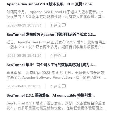
Apache SeaTunnel 2.3.3 版本发布，CDC 支持 Schem
a Evolution！
时隔两个月， Apache SeaTunnel 终于迎来大版本更新。此
次发布的 2.3.3 版本在功能和性能上均有较大优化改进，其中
大家期待已久的 CDC Schema evolution（DDL 变更同
2023-08-29 10:33:34
1
评论
步）、主键 Split 拆分、JDBC Sink 自动建表功能、SeaTunn
el Zeta 引擎支持 作业配置支持变量替换和传参等都是更新的
SeaTunnel 发布成为 Apache 顶级项目后首个版本 2.3.
亮点。这些功能和优化使得 Apache SeaTunnel 具备了更强
2，提高 Zeta 引擎稳定性和易用性
大的数据同步能力，大幅提升了 SeaTunnel 的性能。本文将
近日，Apache SeaTunnel 正式发布 2.3.2 版本。此时距离上
详细介绍本次更新的具体情况。 CDC 相关更新 支持 Schema
一版本 2.3.1 发布已有两个多月，期间我们收集并根据用户和
evolution 关于 CDC 方面的重要更新，是...
开发者的反馈，在 2.3.2 版本中对 SeaTunnel Zeta Engine
2023-06-25 18:41:24
0
评论
进行了 Bug 修复，提高了引擎的稳定性和使用效率。 此外，
新版本还对 Connector-V2 中的连接器进行了功能和性能优
SeaTunnel 毕业！首个国人主导的数据集成项目成为 Ap
化，同时 SQL Transfrom 支持了自定义 UDF 函数，Zeta En
ache 顶级项目
gine 也提供了通过 Rest API 的方式进行集群的监控和查询操
重要消息！ 北京时间 2023 年 6 月 1 日，全球最大的开源软
作。 本文将为大家介绍 Apache SeaTunnel 2.3.2 版本更新
件基金会 Apache Software Foundation（以下简称 ASF）正
内容具体情况。 Rel...
式宣布 Apache SeaTunnel 毕业成为 Apache 顶级项目(TLP,
2023-06-01 15:18:59
4
评论
Top Level Project)。这是首个由国人主导并贡献到 ASF 的大
数据集成领域的顶级项目，这一里程碑的达成标志着 SeaTun
SeaTunnel 2.3.1 重磅发布！AI compatible 特性引发关
nel 在开源软件开发领域的突破，并为其在技术、社区合作和
注
开放创新方面的卓越表现获得了广泛认可。 Apache SeaTunn
SeaTunnel 2.3.1 版本于近日发布，这是一次备受瞩目的重磅
el 原名 Waterdrop，在 2021 年 10 月更名为 SeaTunnel 并
发布，有多项重要功能更新和优化。 在编程使用体验层面上，
申请加入 ...
新版本提升了 SeaTunnel Zeta 稳定性，并提升了 CI/CD 的