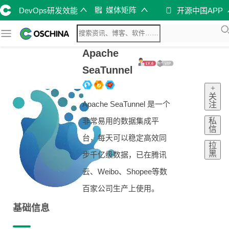
媒体矩阵
DevOps研发效能
开源中国APP
Apache
SeaTunnel
+
关
Apache SeaTunnel 是一个
注
私
非常易用的数据集成平
信
台，每天可以稳定高效同
拉
黑
步千亿级数据，已在腾讯
云、Weibo、Shopee等数
百家公司生产上使用。
基础信息