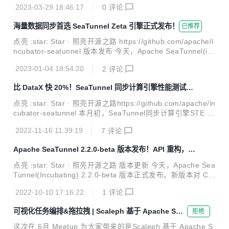
2023-03-29 18:46:17
0
评论
稳定性；在连接器层面上，新版本实现了 7+ 个新连接器，修
复了已有常用连接器 bug，并提高了安全性。社区重构了多个
海量数据同步首选 SeaTunnel Zeta 引擎正式发布！
已推荐
底层基类，增加了一个重要特性 AI Compatible，经过优化后
的API，用户可以直接使用ChatGPT 4.0 快速构建需要使用的
点亮 :star:️ Star · 照亮开源之路 https://github.com/apache/i
SaaS Connector。 重大Feature更新 01 SeaTunnel Zeta S
ncubator-seatunnel 版本发布 今天，Apache SeaTunnel(inc
eaTunnel 2.3.0 版本中发布了数据集成专...
ubating) 正式推出 2.3.0 正式版本，并正式发布自己的核心同
2023-01-04 18:54:20
2
评论
步引擎 Zeta！此外，SeaTunnel 2.3.0 还带来了许多大家期
待已久的新特性，包括支持 CDC、以及近百种 Connector
比 DataX 快 20%！SeaTunnel 同步计算引擎性能测试全
等。 文档 https://seatunnel.apache.org/docs/2.3.0/about
新发布
下载地址 https://seatunnel.apache.org/download/...
点亮 :star:️ Star · 照亮开源之路https://github.com/apache/in
cubator-seatunnel 本月初，SeaTunnel同步计算引擎STE 2.
3.0 beta2（commit id 7393c47）在社区的共同努力之下正式
2022-11-16 11:39:19
7
评论
发布。与此同时，社区对大家期待的性能指标进行了测试。 为
了让大家对测试结果有一个更直观的概念，我们采用了对比测
Apache SeaTunnel 2.2.0-beta 版本发布！API 重构，连
试的方法。熟悉数据集成领域的人应该了解，DataX是目前数
接器与引擎解偶
据开源同步引擎里，性能较好的同步工具之一，这次SeaTunn
点亮 :star:️ Star · 照亮开源之路 版本更新 今天，Apache Sea
el做对比的对象，正是这款目前在数据集成领域使用较多的开
Tunnel(Incubating) 2.2.0-beta 版本正式发布。新版本对 Co
源同步引擎。 为了保证对比测试的准确性，我们选...
nnector API 进行了重构，将连接器与引擎解偶，同时社区基
2022-10-10 17:16:22
1
评论
于新 API 完成了大量连接器的接入，并修复了上个版本中存在
的使用性问题，提高了版本稳定性和使用效率。 本文将为大家
可视化任务编排&拖拉拽 | Scaleph 基于 Apache Sea
拒绝
介绍 Apache SeaTunnel(Incubating) 2.2.0-beta 版本更新的
Tunnel的数据集成
具体内容。 Release Note: https://github.com/apache/incub
这次在 6月 Meetup 为大家带来的是Scaleph 基于 Apache S