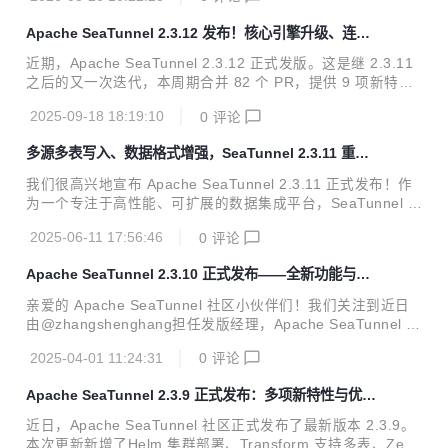
表同步能力、AI Embedding Transform、更加丰富的连接器
扩展 等多项重要能力。无论是批量数据处理还是实时 CDC，
Apache SeaTunnel 2.3.12 发布！核心引擎升级、连接
同步到 Lakehouse，SeaTunnel 都能更高效、更稳定、更智
器生态再扩张
能地支持你的数据集成工作。 感谢 50+ 社区贡献者 的辛勤付
近期，Apache SeaTunnel 2.3.12 正式发版。这是继 2.3.11
出，本次版本包含 100+ PR 的功能新增、优化与 Bug 修复。
之后的又一次迭代，本周期合并 82 个 PR，提供 9 项新特
如果你正在构建 数据仓库、实时同步平台或 ...
性、30+ 项功能增强、20+ 处文档修正，并修复 43 个 Bug。
2025-09-18 18:19:10
0
评论
核心改进集中在 SensorsData 与 Databend 生态接入，Paim
on、ClickHouse、MaxCompute 等连接器读写能力扩充，S
多源多表写入、数据格式增强，SeaTunnel 2.3.11 重磅
QL Transform 语法与向量函数增强，以及 Zeta 引擎 Checkp
更新来了！
oint 细粒度监控及 REST 接口易用性提升等方面。 亮点一览
我们很高兴地宣布 Apache SeaTunnel 2.3.11 正式发布！作
Apache SeaTunnel 2.3.12 亮点很多，以下为归类整理： 新
为一个专注于高性能、可扩展的数据集成平台，SeaTunnel 始
增...
终致力于为开发者和数据工程团队提供更强大、更灵活的异构
2025-06-11 17:56:46
0
评论
数据处理能力。本次 2.3.11 版本在稳定性、易用性、连接器
生态、数据转换能力以及引擎层面都进行了重要增强。无论是
Apache SeaTunnel 2.3.10 正式发布——全新功能与多
支持更多新型数据源与目标端、多表写入、复杂格式支持，还
项改进，助力数据集成再升级！
是对关键 Bug 的修复与文档优化，本次更新都体现了社区对
亲爱的 Apache SeaTunnel 社区小伙伴们！我们关注到近日
用户反馈的快速响应和持续进化的能力。下面让我们一起来详
由@zhangshenghang担任发版经理，Apache SeaTunnel 2.
细了解 2.3.11 的亮点内容。 功能更新 Highlights 新增连接器
3.10 版本已经正式发布！本次版本更新聚焦于部分连接器功
与功能增强 HTTP Sink 支持批量写入...
2025-04-01 11:24:31
0
评论
能优化及增强、配置项完善和问题修复，进一步提升了数据同
步、处理的稳定性和性能，助力企业构建高效、灵活的数据集
Apache SeaTunnel 2.3.9 正式发布：多项新特性与优化
成平台。 以下是本次版本发布的主要内容摘要： :inbox_tray:
全面提升数据集成能力
2.3.10版本下载：https://seatunnel.apache.org/download/ :
近日，Apache SeaTunnel 社区正式发布了最新版本 2.3.9。
closed_book: Release Note（原文）：https://github.com/a
本次更新新增了Helm 集群部署、Transform 支持多表、Zeta