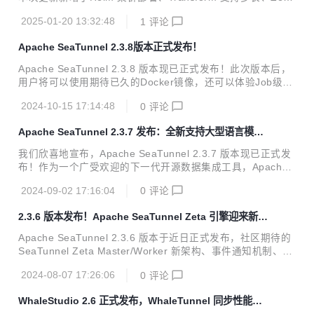
pac...
新API、表结构转换、任务提交队列、分库分表合并、列转多
2025-01-20 13:32:48
1
评论
行等多个功能更新！ 作为一款开源、分布式的数据集成平台，
本次版本通过新增功能、性能优化与问题修复，为开发者与企
Apache SeaTunnel 2.3.8版本正式发布！
业用户带来了更加全面的支持。 :inbox_tray: 2.3.9版本下
载：https://seatunnel.apache.org/download/ :closed_boo
Apache SeaTunnel 2.3.8 版本现已正式发布！此次版本后，
k: Release Note：https://github.com/apache/seatunnel/tr
用户将可以使用期待已久的Docker镜像，还可以体验Job级别
e...
日志功能，以及其他更新优化的功能。本文将详细介绍 Apach
2024-10-15 17:14:48
0
评论
e SeaTunnel 2.3.8 版本中的关键更新内容，欢迎更多开发者
和用户参与到我们的开源社区中来。 2.3.8版本下载： https://
Apache SeaTunnel 2.3.7 发布：全新支持大型语言模型
seatunnel.apache.org/download/ Release Note：https://gi
数据转换
thub.com/apache/seatunnel/releases/tag/2.3.8 重点更新 J
我们欣喜地宣布，Apache SeaTunnel 2.3.7 版本现已正式发
ob级别日志 此次更新中，我们对日志功能进行了优...
布！作为一个广受欢迎的下一代开源数据集成工具，Apache
SeaTunnel 一直致力于为用户提供更加灵活、高效的数据同步
2024-09-02 17:16:04
0
评论
和集成能力。此次版本更新不仅引入了如 LLM（大型语言模
型）数据转换支持、增强的 SQL 支持和新连接器支持等多个
2.3.6 版本发布！Apache SeaTunnel Zeta 引擎迎来新架
新特性，还对现有功能进行了优化和改进，并修复了多个发现
构！
的问题。本文将详细介绍 Apache SeaTunnel 2.3.7 版本中的
Apache SeaTunnel 2.3.6 版本于近日正式发布，社区期待的
关键更新内容，并邀请更多的开发者和用户参与到我们的开源
SeaTunnel Zeta Master/Worker 新架构、事件通知机制、支
社区中来。 2.3.7版本下载：https://seatunnel.apache.org/d
持动态编译的transform等新功能和新能力在这次版本中都有
ownl...
2024-08-07 17:26:06
0
评论
了全面的更新，并添加了首个向量数据库 Milvus。此外，本版
本还进行了一些基础性的 Bug 修复和文档修复等，欢迎尝试
WhaleStudio 2.6 正式发布，WhaleTunnel 同步性能与
使用！ :inbox_tray: 2.3.6 版本下载：https://seatunnel.apac