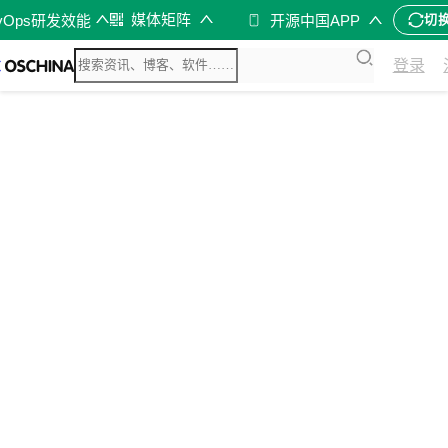
媒体矩阵
vOps研发效能
开源中国APP
切
登录