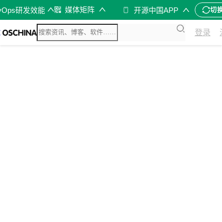
媒体矩阵
vOps研发效能
开源中国APP
切
登录