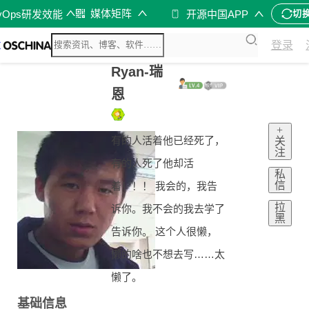
媒体矩阵
vOps研发效能
开源中国APP
切
登录
Ryan-瑞
恩
+
有的人活着他已经死了，
关
注
有的人死了他却活
私
信
着！！！ 我会的，我告
拉
诉你。我不会的我去学了
黑
告诉你。 这个人很懒，
懒的啥也不想去写……太
懒了。
基础信息