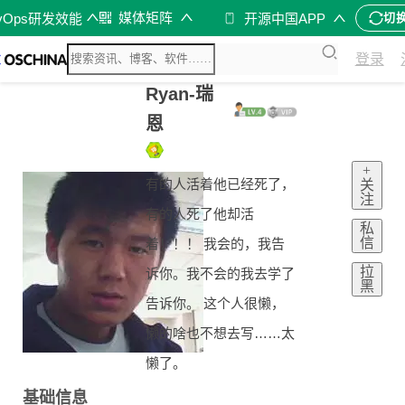
媒体矩阵
vOps研发效能
开源中国APP
切
登录
Ryan-瑞
恩
+
有的人活着他已经死了，
关
注
有的人死了他却活
私
信
着！！！ 我会的，我告
拉
诉你。我不会的我去学了
黑
告诉你。 这个人很懒，
懒的啥也不想去写……太
懒了。
基础信息