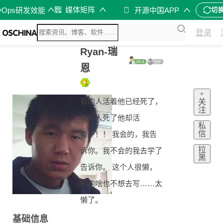
媒体矩阵
vOps研发效能
开源中国APP
切
登录
Ryan-瑞
恩
+
有的人活着他已经死了，
关
注
有的人死了他却活
私
信
着！！！ 我会的，我告
拉
诉你。我不会的我去学了
黑
告诉你。 这个人很懒，
懒的啥也不想去写……太
懒了。
基础信息