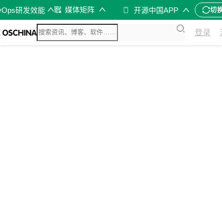
媒体矩阵
vOps研发效能
开源中国APP
切
登录