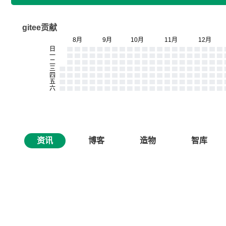
gitee贡献
资讯
博客
造物
智库