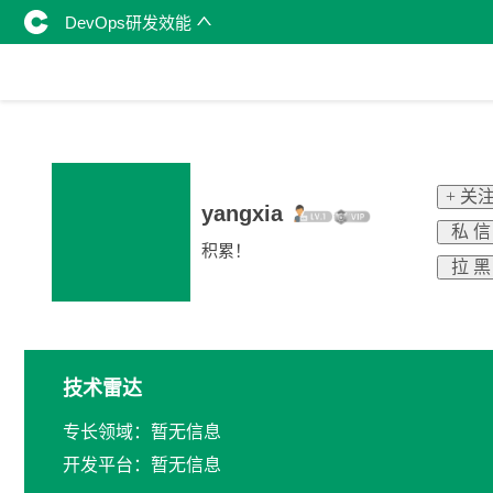
DevOps研发效能
+ 关
yangxia
私 信
积累！
拉 黑
技术雷达
专长领域：暂无信息
开发平台：暂无信息